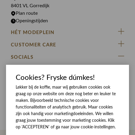
Rokken
T-shirts
8401 VL Gorredijk
Plan route
Openingstijden
HÉT MODEPLEIN
ZIJ VAN RINSMA
CUSTOMER CARE
DE HEEREN VAN RINSMA
Veelgestelde vragen
SOCIALS
RINSMA.CONCEPTS
Retourneren & Ruilen
ZIJ VAN RINSMA
DE HEEREN VAN RINSMA
Eten en drinken
Cookies? Fryske dúmkes!
Betaalmethoden
Openingstijden
Bezorgen
Lekker bij de koffie, maar wij gebruiken cookies ook
graag op onze website om deze nog beter en leuker te
Werken bij RINSMA
Contact
maken. Bijvoorbeeld technische cookies voor
functionaliteiten of analytisch gebruik. Maar cookies
Reviews
zijn ook handig voor marketingdoeleinden. We willen
graag jouw toestemming voor marketing cookies. Klik
op 'ACCEPTEREN' of ga naar jouw cookie-instellingen.