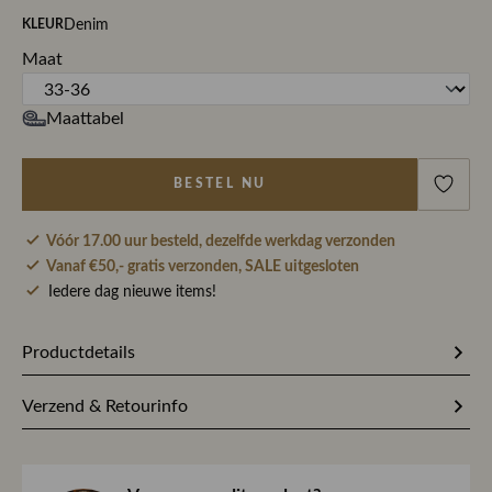
Denim
KLEUR
Maat
Maattabel
BESTEL NU
Vóór 17.00 uur besteld, dezelfde werkdag verzonden
Vanaf €50,- gratis verzonden, SALE uitgesloten
Iedere dag nieuwe items!
Productdetails
Artikelnummer
266672
Verzend & Retourinfo
Stofsamenstelling
49% Katoen / 36% Gerecycled
Bestel je op werkdagen vóór 17.00 uur, dan pakken wij
polyester / 12% Viscose / 3%
jouw bestelling dezelfde dag nog met zorg in en sturen we