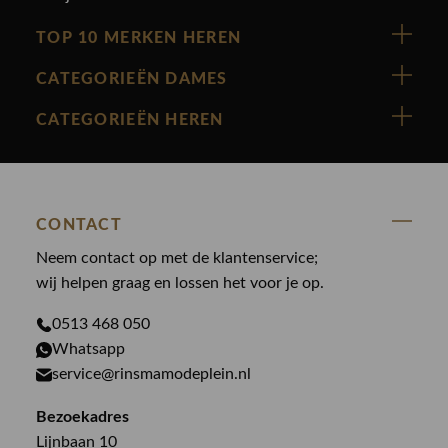
TOP 10 MERKEN HEREN
Vanguard
CATEGORIEËN DAMES
Cast Iron
Nieuw binnen
CATEGORIEËN HEREN
Polo Ralph Lauren
Accessoires
Nieuw binnen
Cavallaro
Blazers
Accessoires
State Of Art
Blouses
CONTACT
Broeken
Law of the sea
Broeken
Neem contact op met de klantenservice;
Colberts
Paul en Shark
wij helpen graag en lossen het voor je op.
Gilets
Giftcards
Genti
Jassen
0513 468 050
Jassen
PME Legend
Whatsapp
Jeans
Overhemden
service@rinsmamodeplein.nl
Butcher of Blue
Jumpsuits
Overshirts
Bekijk alle merken >
Bezoekadres
Jurken
Truien
Lijnbaan 10