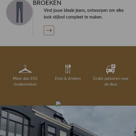
BROEKEN
Vind jouw ideale jeans, ontworpen om elke
look stijlvol compleet te maken.
Meer dan 350
Eten & drinken
Gratis parkeren voor
modemerken
de deur
Gelegenheidskleding
Personal shopping
Gratis koffie of
Gratis retourneren in
Deskundig
Vermaakservice
6000 m²
drankje
kledingadvies
de winkel
winkeloppervlak