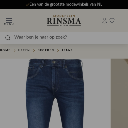
Een van de grootste modewinkels van NL
MENU
HOME
HEREN
BROEKEN
JEANS