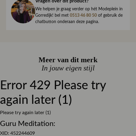
haar direct naar je toe.
Vragen over dit product?
Elastaan
We begrijpen maar al te goed dat het kan gebeuren dat
We helpen je graag verder op hét Modeplein in
Kleur
Denim
een item toch niet helemaal naar wens is. Daarom ben je
Gorredijk! bel met
0513 46 80 50
of gebruik de
chatbutton onderaan deze pagina.
Dessin
altijd welkom om ieder artikel eerst te passen op ons
Effen
Modeplein in Gorredijk.
Pasvorm
Regular fit
Is iets toch niet wat je zocht?
Materiaal
Stretch denim
Retourneren kan eenvoudig via onze retourservice, en in
Sluiting
Knoop en ritssluiting
Meer van dit merk
de winkel is dat altijd gratis. Lees hier meer over ruilen en
retourneren.
In jouw eigen stijl
Lees meer over bezorgen, ruilen en retourneren
Error 429 Please try
again later (1)
Please try again later (1)
Guru Meditation:
XID: 452244609