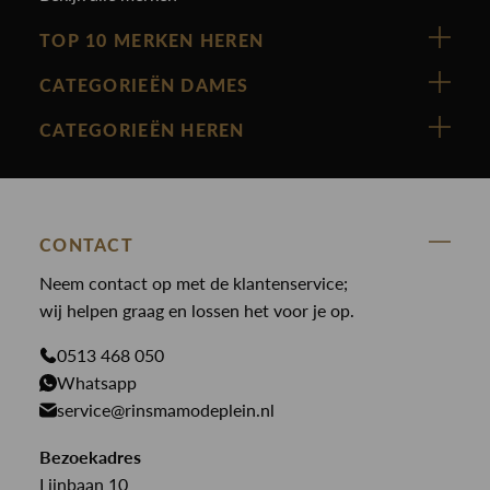
TOP 10 MERKEN HEREN
Vanguard
CATEGORIEËN DAMES
Cast Iron
Nieuw binnen
CATEGORIEËN HEREN
Polo Ralph Lauren
Accessoires
Nieuw binnen
Cavallaro
Blazers
Accessoires
State Of Art
Blouses
Broeken
CONTACT
Law of the sea
Broeken
Neem contact op met de klantenservice;
Colberts
Paul en Shark
wij helpen graag en lossen het voor je op.
Gilets
Giftcards
Genti
Jassen
0513 468 050
Jassen
PME Legend
Whatsapp
Jeans
Overhemden
service@rinsmamodeplein.nl
Butcher of Blue
Jumpsuits
Overshirts
Bekijk alle merken >
Bezoekadres
Jurken
Truien
Lijnbaan 10