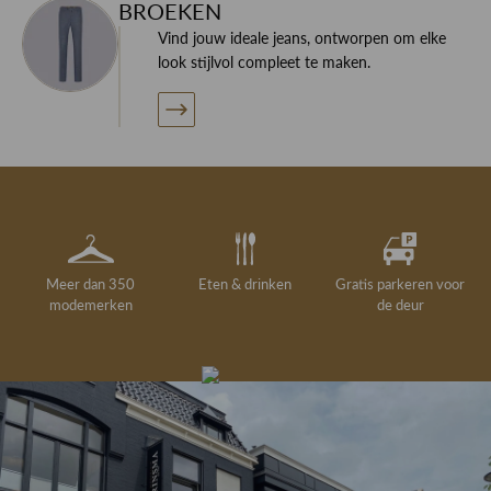
BROEKEN
Vind jouw ideale jeans, ontworpen om elke
look stijlvol compleet te maken.
Meer dan 350
Eten & drinken
Gratis parkeren voor
modemerken
de deur
Gelegenheidskleding
Personal shopping
Gratis koffie of
Gratis retourneren in
Deskundig
Vermaakservice
6000 m²
drankje
kledingadvies
de winkel
winkeloppervlak