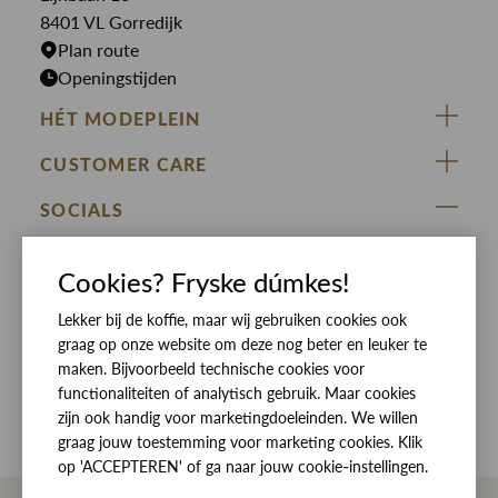
Rokken
T-shirts
8401 VL Gorredijk
Plan route
Openingstijden
HÉT MODEPLEIN
ZIJ VAN RINSMA
CUSTOMER CARE
DE HEEREN VAN RINSMA
Veelgestelde vragen
SOCIALS
RINSMA.CONCEPTS
Retourneren & Ruilen
ZIJ VAN RINSMA
DE HEEREN VAN RINSMA
Eten en drinken
Cookies? Fryske dúmkes!
Betaalmethoden
Openingstijden
Lekker bij de koffie, maar wij gebruiken cookies ook
Bezorgen
graag op onze website om deze nog beter en leuker te
Werken bij RINSMA
Contact
maken. Bijvoorbeeld technische cookies voor
functionaliteiten of analytisch gebruik. Maar cookies
Reviews
zijn ook handig voor marketingdoeleinden. We willen
graag jouw toestemming voor marketing cookies. Klik
op 'ACCEPTEREN' of ga naar jouw cookie-instellingen.