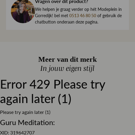
haar direct naar je toe.
Vragen over dit product?
Elastaan
We begrijpen maar al te goed dat het kan gebeuren dat
We helpen je graag verder op hét Modeplein in
Kleur
Denim
een item toch niet helemaal naar wens is. Daarom ben je
Gorredijk! bel met
0513 46 80 50
of gebruik de
chatbutton onderaan deze pagina.
Dessin
altijd welkom om ieder artikel eerst te passen op ons
Effen
Modeplein in Gorredijk.
Pasvorm
Regular fit
Is iets toch niet wat je zocht?
Materiaal
Stretch denim
Retourneren kan eenvoudig via onze retourservice, en in
Sluiting
Knoop en ritssluiting
Meer van dit merk
de winkel is dat altijd gratis. Lees hier meer over ruilen en
retourneren.
In jouw eigen stijl
Lees meer over bezorgen, ruilen en retourneren
Error 429 Please try
again later (1)
Please try again later (1)
Guru Meditation:
XID: 319642707