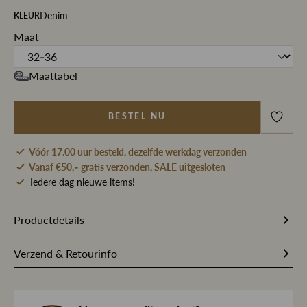
Denim
KLEUR
Maat
Maattabel
BESTEL NU
Vóór 17.00 uur besteld, dezelfde werkdag verzonden
Vanaf €50,- gratis verzonden, SALE uitgesloten
Iedere dag nieuwe items!
Productdetails
Artikelnummer
266672
Verzend & Retourinfo
Stofsamenstelling
49% Katoen / 36% Gerecycled
Bestel je op werkdagen vóór 17.00 uur, dan pakken wij
polyester / 12% Viscose / 3%
jouw bestelling dezelfde dag nog met zorg in en sturen we