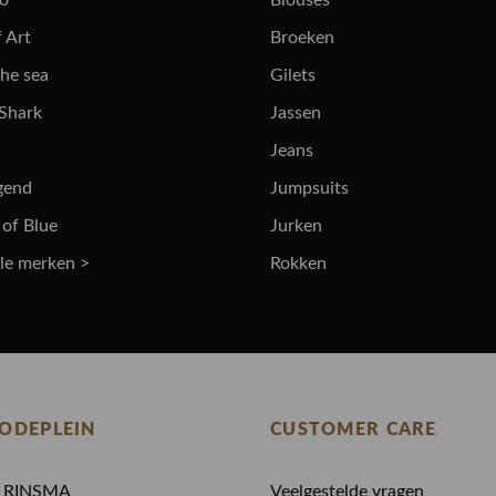
ro
Blouses
 Art
Broeken
the sea
Gilets
 Shark
Jassen
Jeans
gend
Jumpsuits
 of Blue
Jurken
lle merken >
Rokken
ODEPLEIN
CUSTOMER CARE
N RINSMA
Veelgestelde vragen