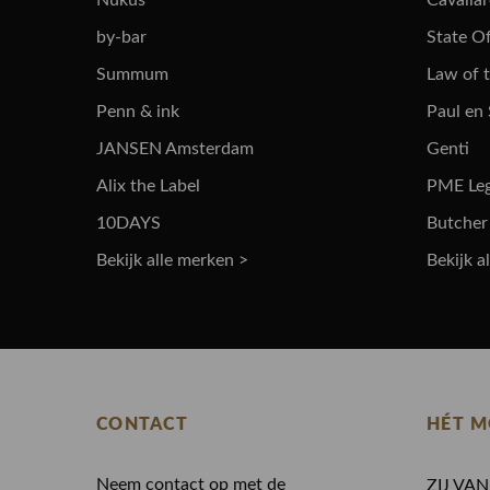
Nukus
Cavalla
by-bar
State Of
Summum
Law of 
Penn & ink
Paul en
JANSEN Amsterdam
Genti
Alix the Label
PME Le
10DAYS
Butcher
Bekijk alle merken >
Bekijk a
CONTACT
HÉT M
Neem contact op met de
ZIJ VA