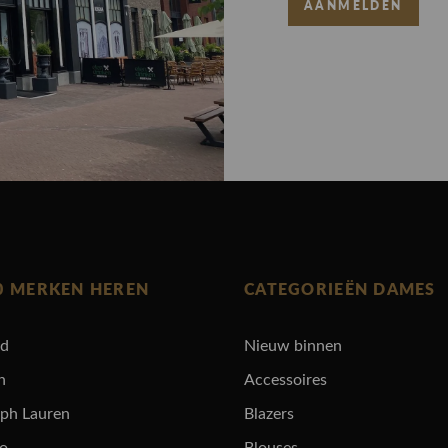
AANMELDEN
0 MERKEN HEREN
CATEGORIEËN DAMES
rd
Nieuw binnen
n
Accessoires
lph Lauren
Blazers