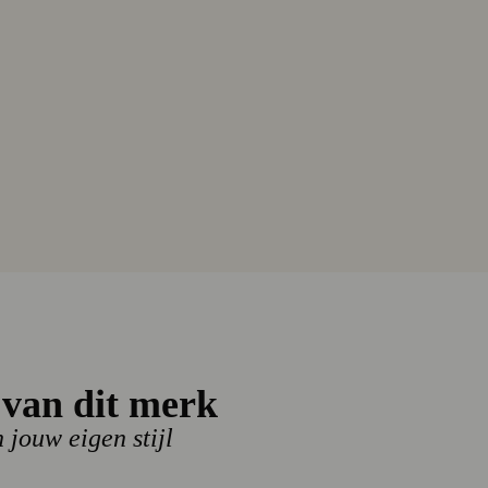
D JEANS
D VTR850-IFW 257584
van dit merk
n jouw eigen stijl