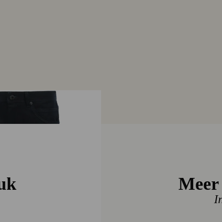
VANGUAR
VANGUAR
euk
Meer 
€ 129,99
I
KLEUR
Denim