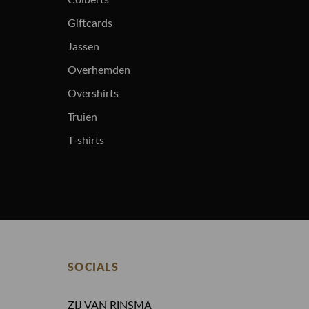
Colberts
Giftcards
Jassen
Overhemden
Overshirts
Truien
T-shirts
SOCIALS
ZIJ VAN RINSMA