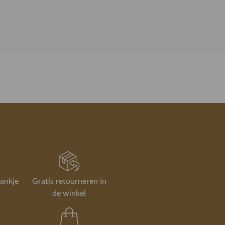
Effen
 een item toch niet helemaal naar
0513
Modeplein in Gorredijk! bel met
46 80 50
rom ben je altijd welkom om ieder
of gebruik de chatbutton
Slim fit
onderaan deze pagina.
t te passen op ons Modeplein in
Stretch denim
Knoop en ritssluiting
niet wat je zocht?
 kan eenvoudig via onze
, en in de winkel is dat altijd gratis.
er over ruilen en retourneren.
 bezorgen, ruilen en retourneren
rankje
Gratis retourneren in
de winkel