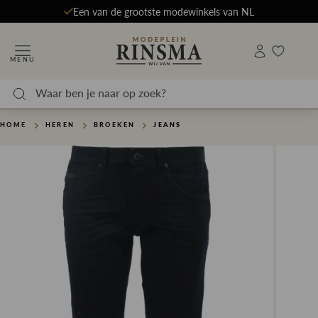
Een van de grootste modewinkels van NL
MENU
HOME
HEREN
BROEKEN
JEANS