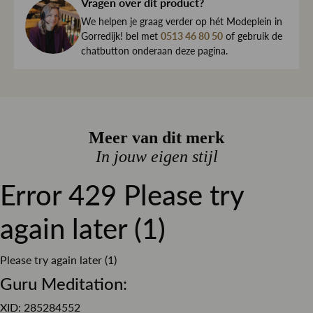
haar direct naar je toe.
Vragen over dit product?
Kleur
Denim
We begrijpen maar al te goed dat het kan gebeuren dat
We helpen je graag verder op hét Modeplein in
Dessin
Effen
een item toch niet helemaal naar wens is. Daarom ben je
Gorredijk! bel met
0513 46 80 50
of gebruik de
chatbutton onderaan deze pagina.
altijd welkom om ieder artikel eerst te passen op ons
Pasvorm
Slim fit
Modeplein in Gorredijk.
Materiaal
Stretch denim
Is iets toch niet wat je zocht?
Sluiting
Knoop en ritssluiting
Retourneren kan eenvoudig via onze retourservice, en in
Meer van dit merk
de winkel is dat altijd gratis. Lees hier meer over ruilen en
retourneren.
In jouw eigen stijl
Lees meer over bezorgen, ruilen en retourneren
Error 429 Please try
again later (1)
Please try again later (1)
Guru Meditation:
XID: 285284552