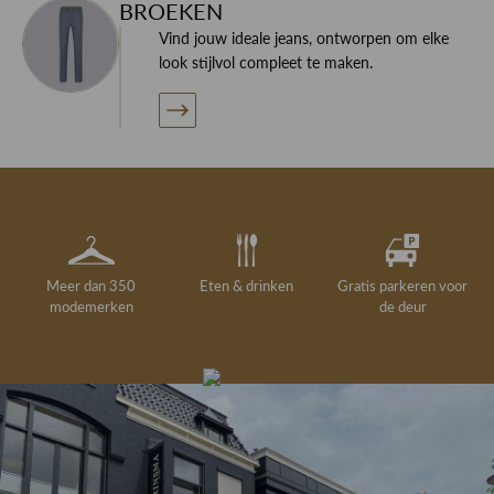
BROEKEN
Vind jouw ideale jeans, ontworpen om elke
look stijlvol compleet te maken.
Meer dan 350
Eten & drinken
Gratis parkeren voor
modemerken
de deur
Gelegenheidskleding
Personal shopping
Gratis koffie of
Gratis retourneren in
Deskundig
Vermaakservice
6000 m²
drankje
kledingadvies
de winkel
winkeloppervlak