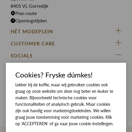
Rokken
T-shirts
8401 VL Gorredijk
Plan route
Openingstijden
HÉT MODEPLEIN
ZIJ VAN RINSMA
CUSTOMER CARE
DE HEEREN VAN RINSMA
Veelgestelde vragen
SOCIALS
RINSMA.CONCEPTS
Retourneren & Ruilen
ZIJ VAN RINSMA
DE HEEREN VAN RINSMA
Eten en drinken
Cookies? Fryske dúmkes!
Betaalmethoden
Openingstijden
Lekker bij de koffie, maar wij gebruiken cookies ook
Bezorgen
graag op onze website om deze nog beter en leuker te
Werken bij RINSMA
Contact
maken. Bijvoorbeeld technische cookies voor
functionaliteiten of analytisch gebruik. Maar cookies
Reviews
zijn ook handig voor marketingdoeleinden. We willen
graag jouw toestemming voor marketing cookies. Klik
op 'ACCEPTEREN' of ga naar jouw cookie-instellingen.