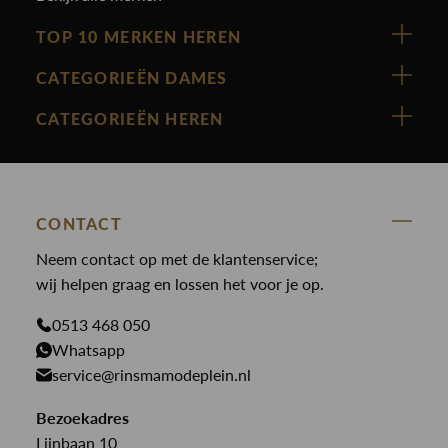
TOP 10 MERKEN HEREN
Vanguard
CATEGORIEËN DAMES
Cast Iron
Nieuw binnen
CATEGORIEËN HEREN
Polo Ralph Lauren
Accessoires
Nieuw binnen
Cavallaro
Blazers
Accessoires
State Of Art
Blouses
Broeken
CONTACT
Law of the sea
Broeken
Neem contact op met de klantenservice;
Colberts
Paul en Shark
wij helpen graag en lossen het voor je op.
Gilets
Giftcards
Genti
Jassen
0513 468 050
Jassen
PME Legend
Whatsapp
Jeans
Overhemden
service@rinsmamodeplein.nl
Butcher of Blue
Jumpsuits
Overshirts
Bekijk alle merken >
Bezoekadres
Jurken
Truien
Lijnbaan 10