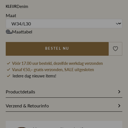
Denim
KLEUR
Maat
Maattabel
BESTEL NU
Vóór 17.00 uur besteld, dezelfde werkdag verzonden
Vanaf €50,- gratis verzonden, SALE uitgesloten
Iedere dag nieuwe items!
Productdetails
Artikelnummer
257584
Verzend & Retourinfo
Stofsamenstelling
55% Katoen / 9% Polyester / 9%
Bestel je op werkdagen vóór 17.00 uur, dan pakken wij
Viscose / 3% Elastaan
jouw bestelling dezelfde dag nog met zorg in en sturen we