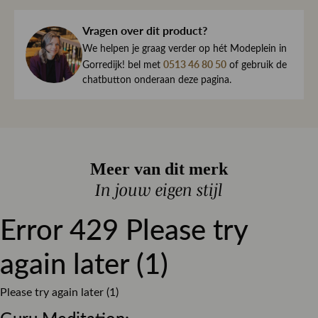
Viscose / 3% Elastaan
jouw bestelling dezelfde dag nog met zorg in en sturen we
Vragen over dit product?
haar direct naar je toe.
Kleur
Denim
We begrijpen maar al te goed dat het kan gebeuren dat
We helpen je graag verder op hét Modeplein in
Dessin
Effen
een item toch niet helemaal naar wens is. Daarom ben je
0513 46 80 50
Gorredijk! bel met
of gebruik de
altijd welkom om ieder artikel eerst te passen op ons
chatbutton onderaan deze pagina.
Pasvorm
Slim fit
Modeplein in Gorredijk.
Materiaal
Stretch denim
Is iets toch niet wat je zocht?
Sluiting
Knoop en ritssluiting
Retourneren kan eenvoudig via onze retourservice, en in
Meer van dit merk
de winkel is dat altijd gratis. Lees hier meer over ruilen en
retourneren.
In jouw eigen stijl
Lees meer over bezorgen, ruilen en retourneren
Error 429 Please try
again later (1)
Please try again later (1)