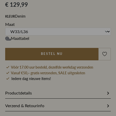
€ 129,99
KLEUR
Denim
Maat
Maattabel
BESTEL NU
Vóór 17.00 uur besteld, dezelfde werkdag verzonden
Vanaf €50,- gratis verzonden, SALE uitgesloten
Iedere dag nieuwe items!
Productdetails
Artikelnummer
257584
Verzend & Retourinfo
Stofsamenstelling
55% Katoen / 9% Polyester / 9%
Bestel je op werkdagen vóór 17.00 uur, dan pakken wij