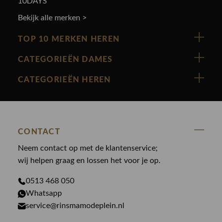
10DAYS
Bekijk alle merken >
TOP 10 MERKEN HEREN
Vanguard
CATEGORIEËN DAMES
Cast Iron
Nieuw binnen
CATEGORIEËN HEREN
Polo Ralph Lauren
Accessoires
Nieuw binnen
Cavallaro
Blazers
Accessoires
State Of Art
Blouses
CONTACT
Broeken
Law of the sea
Broeken
Neem contact op met de klantenservice;
Colberts
Paul en Shark
wij helpen graag en lossen het voor je op.
Gilets
Giftcards
Genti
Jassen
0513 468 050
Jassen
PME Legend
Whatsapp
Jeans
Overhemden
service@rinsmamodeplein.nl
Butcher of Blue
Jumpsuits
Overshirts