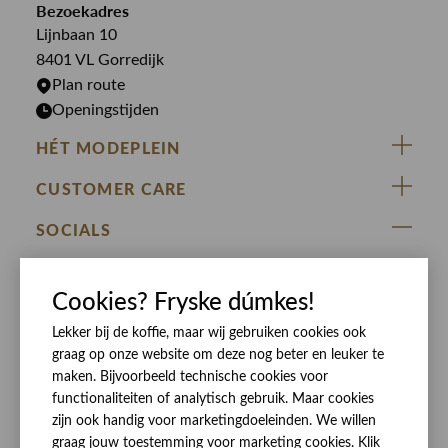
Bekijk alle merken >
Bezoekadres
Jurken
Truien
Lijnbaan 10
Rokken
T-shirts
8401 VL Gorredijk
Plan route
Openingstijden
HÉT MODEPLEIN
ZIJ VAN RINSMA
CUSTOMER CARE
DE HEEREN VAN RINSMA
Veelgestelde vragen
SOCIALS
RINSMA.CONCEPTS
Retourneren & Ruilen
ZIJ VAN RINSMA
DE HEEREN VAN RINSMA
Eten en drinken
Cookies? Fryske dúmkes!
Betaalmethoden
Openingstijden
Bezorgen
Lekker bij de koffie, maar wij gebruiken cookies ook
graag op onze website om deze nog beter en leuker te
Werken bij RINSMA
Contact
maken. Bijvoorbeeld technische cookies voor
Reviews
functionaliteiten of analytisch gebruik. Maar cookies
zijn ook handig voor marketingdoeleinden. We willen
graag jouw toestemming voor marketing cookies. Klik