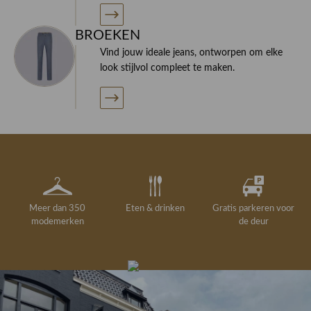
BROEKEN
Vind jouw ideale jeans, ontworpen om elke
look stijlvol compleet te maken.
Meer dan 350
Eten & drinken
Gratis parkeren voor
modemerken
de deur
Gelegenheidskleding
Personal shopping
Gratis koffie of
Gratis retourneren in
Deskundig
Vermaakservice
6000 m²
drankje
kledingadvies
de winkel
winkeloppervlak