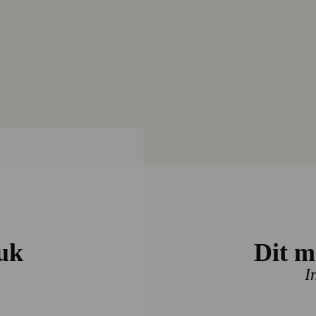
TOMMY HI
VIS/LIN
euk
Dit m
I
€ 169,9
KLEUR
Zwart