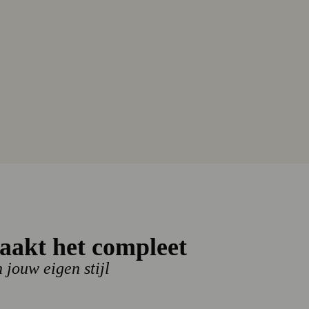
LFIGER ROK
EN VOLUME MID
aakt het compleet
n jouw eigen stijl
0
€ 101,94
- 40%