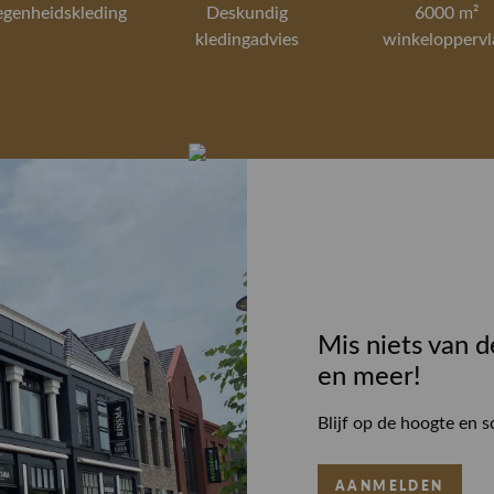
egenheidskleding
Deskundig
6000 m²
kledingadvies
winkeloppervl
Mis niets van d
en meer!
Blijf op de hoogte en s
AANMELDEN