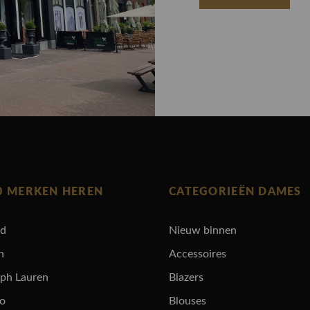
0 MERKEN HEREN
CATEGORIEËN DAMES
rd
Nieuw binnen
n
Accessoires
lph Lauren
Blazers
ro
Blouses