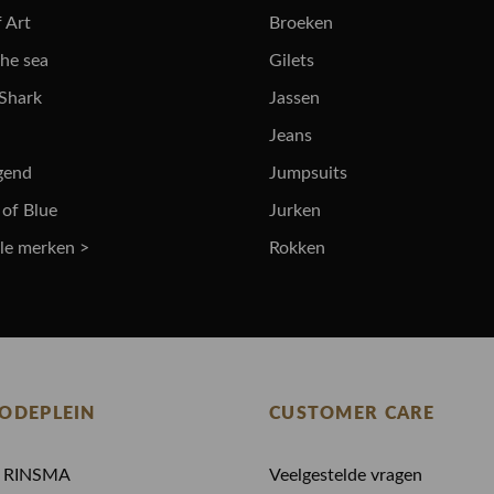
 Art
Broeken
the sea
Gilets
 Shark
Jassen
Jeans
gend
Jumpsuits
 of Blue
Jurken
lle merken >
Rokken
ODEPLEIN
CUSTOMER CARE
N RINSMA
Veelgestelde vragen