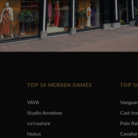
TOP 10 MERKEN DAMES
TOP 1
YAYA
Vangua
Studio Anneloes
Cast Iro
co'couture
Polo Ra
Nukus
Cavalla