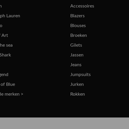
n
Accessoires
lph Lauren
Blazers
ro
Blouses
 Art
Broeken
the sea
Gilets
 Shark
Jassen
Jeans
gend
Jumpsuits
 of Blue
Jurken
lle merken >
Rokken