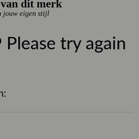
van dit merk
n jouw eigen stijl
40
42
44
46
 Please try again
l
BESTEL NU
515
ers
sparen
punten met dit artikel
n:
 uur besteld, dezelfde werkdag verzonden
- gratis verzonden, SALE uitgesloten
 nieuwe items!
ils
mer
317793