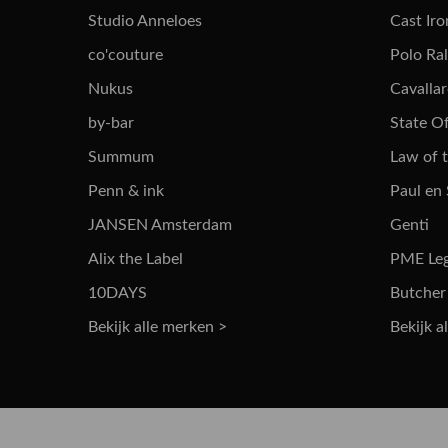
Studio Anneloes
Cast Iro
co'couture
Polo Ra
Nukus
Cavalla
by-bar
State Of
Summum
Law of 
Penn & ink
Paul en
JANSEN Amsterdam
Genti
Alix the Label
PME Le
10DAYS
Butcher
Bekijk alle merken >
Bekijk a