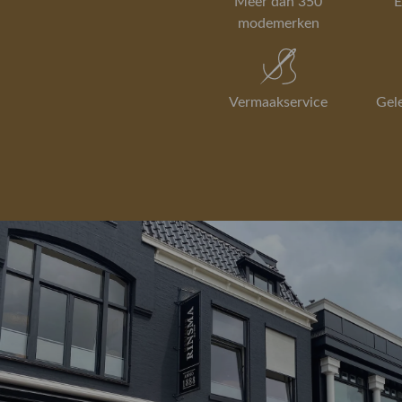
Meer dan 350
E
modemerken
Vermaakservice
Gel