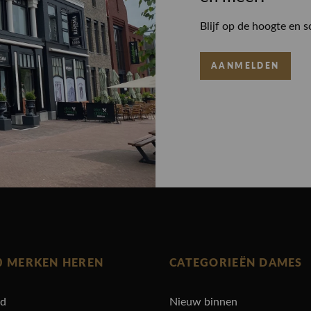
Blijf op de hoogte en s
AANMELDEN
0 MERKEN HEREN
CATEGORIEËN DAMES
rd
Nieuw binnen