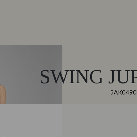
SWING JU
5AK0490
€ 169,99
KLEUR
Blauw