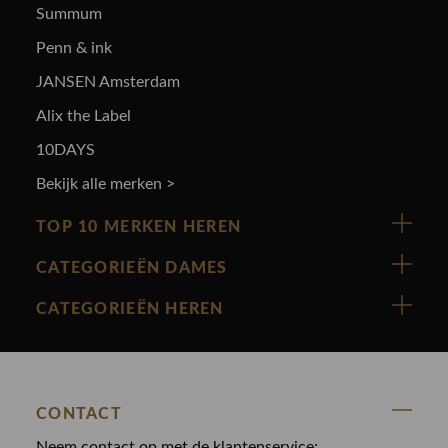
Summum
Penn & ink
JANSEN Amsterdam
Alix the Label
10DAYS
Bekijk alle merken >
TOP 10 MERKEN HEREN
Vanguard
CATEGORIEËN DAMES
Cast Iron
Nieuw binnen
CATEGORIEËN HEREN
Polo Ralph Lauren
Accessoires
Nieuw binnen
Cavallaro
Blazers
Accessoires
State Of Art
Blouses
CONTACT
Broeken
Law of the sea
Broeken
Neem contact op met de klantenservice;