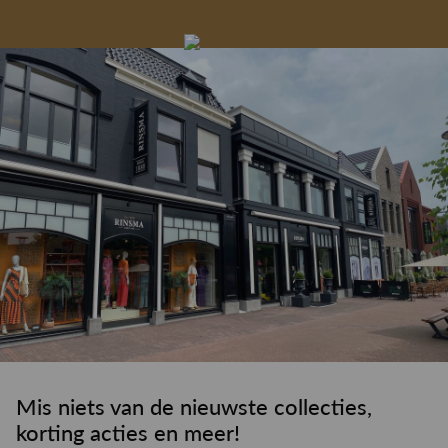
Gelegenheidskleding
Personal shopping
Gratis koffie of
Gratis retourneren in
Deskundig
Vermaakservice
6000 m²
drankje
kledingadvies
de winkel
winkeloppervlak
Mis niets van de nieuwste collecties,
korting acties en meer!