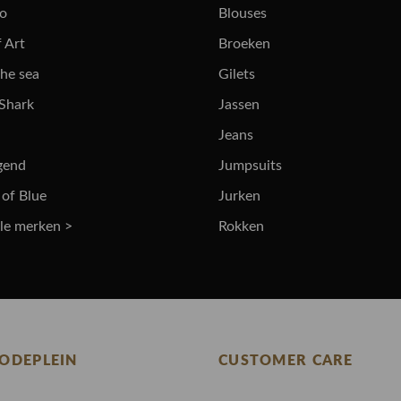
ro
Blouses
 Art
Broeken
the sea
Gilets
 Shark
Jassen
Jeans
gend
Jumpsuits
 of Blue
Jurken
lle merken >
Rokken
ODEPLEIN
CUSTOMER CARE