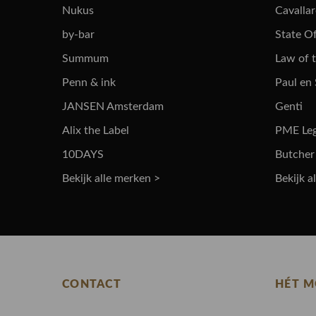
Nukus
Cavalla
by-bar
State Of
Summum
Law of 
Penn & ink
Paul en
JANSEN Amsterdam
Genti
Alix the Label
PME Le
10DAYS
Butcher
Bekijk alle merken >
Bekijk a
CONTACT
HÉT M