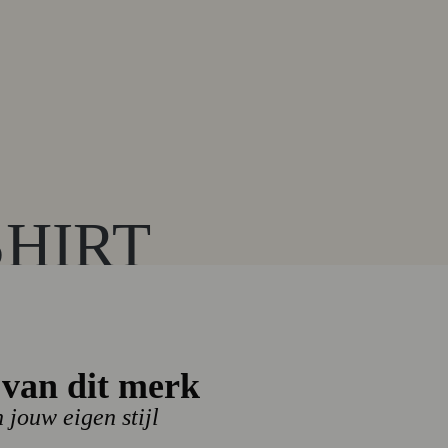
SHIRT
PACK O
van dit merk
n jouw eigen stijl