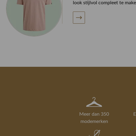
look stijlvol compleet te make
Meer dan 350
E
modemerken