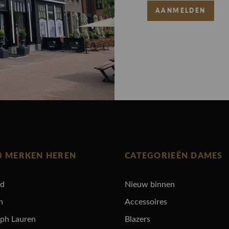
AANMELDEN
0 MERKEN HEREN
CATEGORIEËN DAMES
rd
Nieuw binnen
n
Accessoires
lph Lauren
Blazers