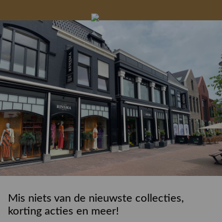
Gelegenheidskleding
Personal shopping
Gratis koffie of
Gratis retourneren in
Deskundig
Vermaakservice
6000 m²
drankje
kledingadvies
de winkel
winkeloppervlak
Mis niets van de nieuwste collecties,
korting acties en meer!