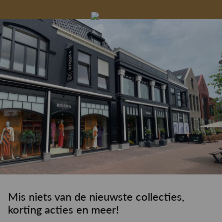
Gelegenheidskleding
Personal shopping
Gratis koffie of
Gratis retourneren in
Deskundig
Vermaakservice
6000 m²
drankje
kledingadvies
de winkel
winkeloppervlak
Mis niets van de nieuwste collecties,
korting acties en meer!