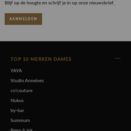
Blijf op de hoogte en schrijf je in op onze nieuwsbrief.
AANMELDEN
TOP 10 MERKEN DAMES
YAYA
Studio Anneloes
co'couture
Nukus
by-bar
Summum
Penn & ink