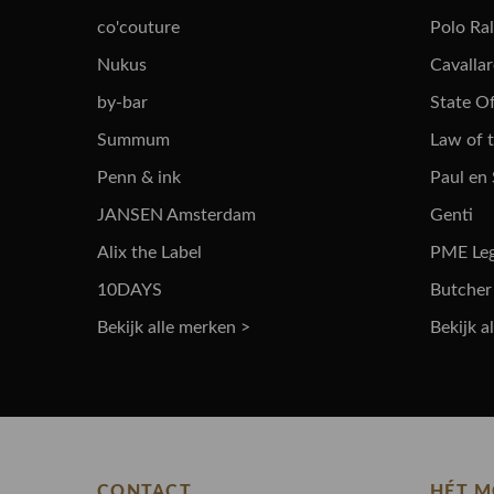
co'couture
Polo Ra
Nukus
Cavalla
by-bar
State Of
Summum
Law of 
Penn & ink
Paul en
JANSEN Amsterdam
Genti
Alix the Label
PME Le
10DAYS
Butcher
Bekijk alle merken >
Bekijk a
CONTACT
HÉT M