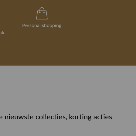
informatie over dit product of je
arobe? neem dan contact op met
isten!
Personal shopping
ak
e nieuwste collecties, korting acties