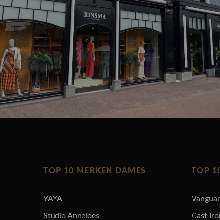
TOP 10 MERKEN DAMES
TOP 1
YAYA
Vangua
Studio Anneloes
Cast Iro