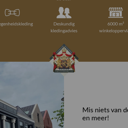
Wil je meer 
nieuwe gard
onze special
egenheidskleding
Deskundig
6000 m²
kledingadvies
winkeloppervl
Mis niets van d
en meer!