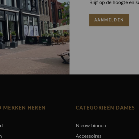
Blijf op de hoogte en s
AANMELDEN
0 MERKEN HEREN
CATEGORIEËN DAMES
rd
Nieuw binnen
n
Accessoires