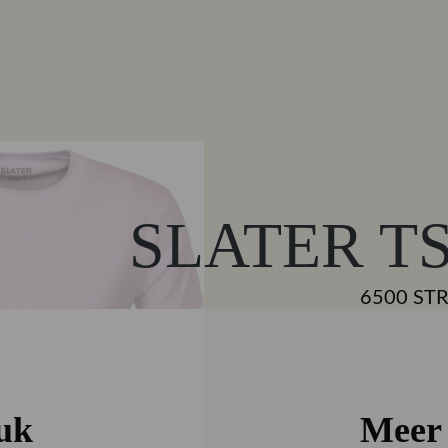
SLATER T
6500 ST
€ 44,95
KLEUR
Wit
euk
Meer 