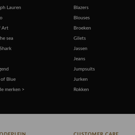
lph Lauren
Blazers
ro
Blouses
 Art
Broeken
the sea
Gilets
 Shark
Jassen
Jeans
gend
Jumpsuits
 of Blue
Jurken
lle merken >
Rokken
ODEPLEIN
CUSTOMER CARE