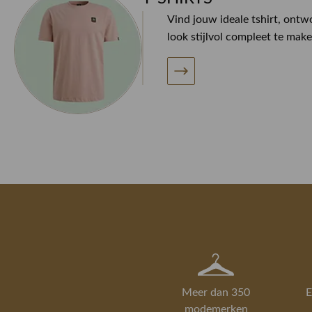
Vind jouw ideale tshirt, ont
look stijlvol compleet te make
Meer dan 350
E
modemerken