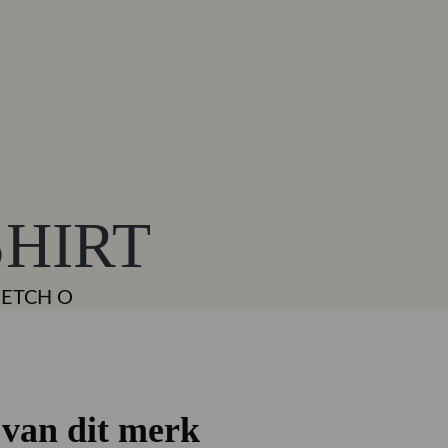
SHIRT
RETCH O
van dit merk