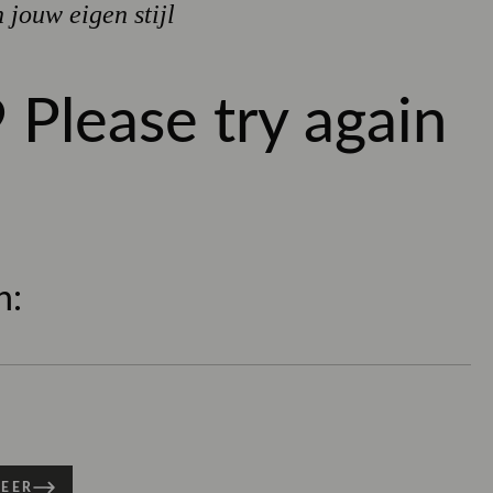
n jouw eigen stijl
 Please try again
M
L
XL
2XL
l
BESTEL NU
 uur besteld, dezelfde werkdag verzonden
n:
- gratis verzonden, SALE uitgesloten
 nieuwe items!
ils
mer
134748
etourinfo
elling
95% Katoen / 5% Elastaan
 werkdagen vóór 17.00 uur, dan
MEER