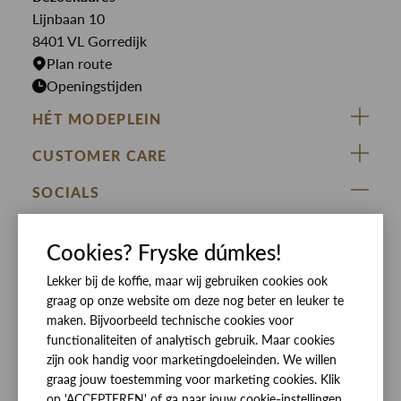
Jurken
Truien
Lijnbaan 10
Rokken
T-shirts
8401 VL Gorredijk
Plan route
Openingstijden
HÉT MODEPLEIN
ZIJ VAN RINSMA
CUSTOMER CARE
DE HEEREN VAN RINSMA
Veelgestelde vragen
SOCIALS
RINSMA.CONCEPTS
Retourneren & Ruilen
ZIJ VAN RINSMA
DE HEEREN VAN RINSMA
Eten en drinken
Cookies? Fryske dúmkes!
Betaalmethoden
Openingstijden
Lekker bij de koffie, maar wij gebruiken cookies ook
Bezorgen
graag op onze website om deze nog beter en leuker te
Werken bij RINSMA
Contact
maken. Bijvoorbeeld technische cookies voor
functionaliteiten of analytisch gebruik. Maar cookies
Reviews
zijn ook handig voor marketingdoeleinden. We willen
graag jouw toestemming voor marketing cookies. Klik
op 'ACCEPTEREN' of ga naar jouw cookie-instellingen.