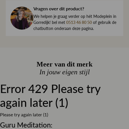
jouw bestelling dezelfde dag nog met zorg in en sturen we
Kleur
Zwart
haar direct naar je toe.
Vragen over dit product?
We begrijpen maar al te goed dat het kan gebeuren dat
We helpen je graag verder op hét Modeplein in
een item toch niet helemaal naar wens is. Daarom ben je
Gorredijk! bel met
0513 46 80 50
of gebruik de
chatbutton onderaan deze pagina.
altijd welkom om ieder artikel eerst te passen op ons
Modeplein in Gorredijk.
Is iets toch niet wat je zocht?
Retourneren kan eenvoudig via onze retourservice, en in
Meer van dit merk
de winkel is dat altijd gratis. Lees hier meer over ruilen en
retourneren.
In jouw eigen stijl
Error 429 Please try
Lees meer over bezorgen, ruilen en retourneren
again later (1)
Please try again later (1)
Guru Meditation: