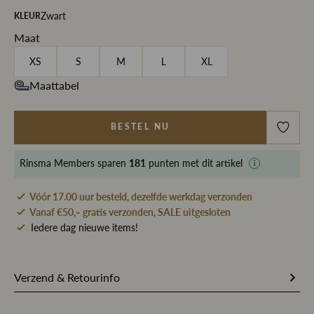
Zwart
KLEUR
Maat
XS
S
M
L
XL
Maattabel
BESTEL NU
Rinsma Members
sparen
181
punten met dit artikel
Vóór 17.00 uur besteld, dezelfde werkdag verzonden
Vanaf €50,- gratis verzonden, SALE uitgesloten
Iedere dag nieuwe items!
Artikelnummer
209365
Verzend & Retourinfo
Stofsamenstelling
95% Polyester 5% Elastaan
Bestel je op werkdagen vóór 17.00 uur, dan pakken wij