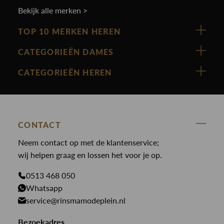
Bekijk alle merken >
TOP 10 MERKEN HEREN
Vanguard
CATEGORIEËN DAMES
Cast Iron
Nieuw binnen
CATEGORIEËN HEREN
Polo Ralph Lauren
Accessoires
Nieuw binnen
Cavallaro
Blazers
Accessoires
State Of Art
Blouses
Broeken
CONTACT
Law of the sea
Broeken
Neem contact op met de klantenservice;
Colberts
Paul en Shark
wij helpen graag en lossen het voor je op.
Gilets
Giftcards
Genti
Jassen
0513 468 050
Jassen
PME Legend
Whatsapp
Jeans
Overhemden
service@rinsmamodeplein.nl
Butcher of Blue
Jumpsuits
Overshirts
Bekijk alle merken >
Bezoekadres