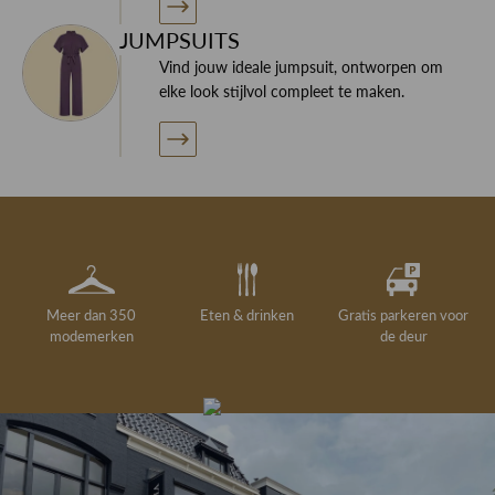
JUMPSUITS
Vind jouw ideale jumpsuit, ontworpen om
elke look stijlvol compleet te maken.
Meer dan 350
Eten & drinken
Gratis parkeren voor
modemerken
de deur
Gelegenheidskleding
Personal shopping
Gratis koffie of
Gratis retourneren in
Deskundig
Vermaakservice
6000 m²
drankje
kledingadvies
de winkel
winkeloppervlak