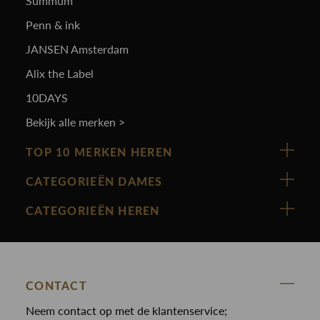
Summum
Penn & ink
JANSEN Amsterdam
Alix the Label
10DAYS
Bekijk alle merken >
TOP 10 MERKEN HEREN
Vanguard
CATEGORIEËN DAMES
Cast Iron
Nieuw binnen
CATEGORIEËN HEREN
Polo Ralph Lauren
Accessoires
Nieuw binnen
Cavallaro
Blazers
Accessoires
State Of Art
Blouses
Broeken
CONTACT
Law of the sea
Broeken
Neem contact op met de klantenservice;
Colberts