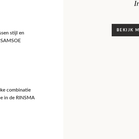
I
BEKIJK 
sen stijl en
van SAMSOE
eke combinatie
tie in de RINSMA