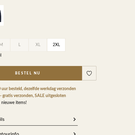
ETEN & DRINKEN >
SHOP SALE
SHOP SALE
M
L
XL
2XL
l
BESTEL NU
 uur besteld, dezelfde werkdag verzonden
- gratis verzonden, SALE uitgesloten
 nieuwe items!
ils
mer
254627
etourinfo