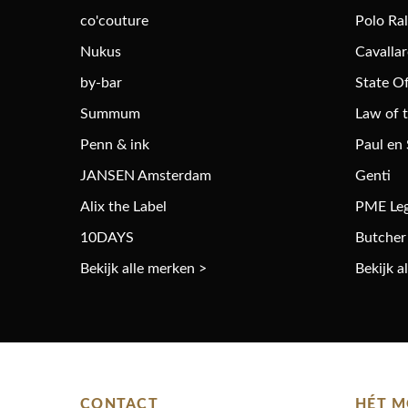
co'couture
Polo Ra
Nukus
Cavalla
by-bar
State Of
Summum
Law of 
Penn & ink
Paul en
JANSEN Amsterdam
Genti
Alix the Label
PME Le
10DAYS
Butcher
Bekijk alle merken >
Bekijk a
CONTACT
HÉT M