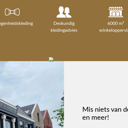
egenheidskleding
Deskundig
6000 m²
kledingadvies
winkeloppervl
Mis niets van d
en meer!