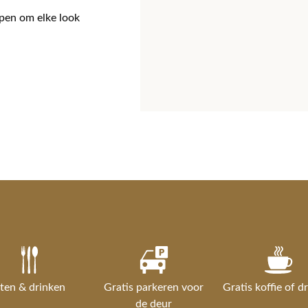
rpen om elke look
ten & drinken
Gratis parkeren voor
Gratis koffie of d
de deur