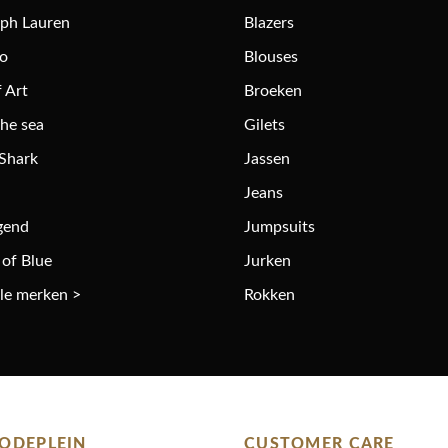
lph Lauren
Blazers
ro
Blouses
 Art
Broeken
the sea
Gilets
 Shark
Jassen
Jeans
gend
Jumpsuits
 of Blue
Jurken
lle merken >
Rokken
ODEPLEIN
CUSTOMER CARE