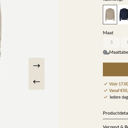
Herenkappers de Vos
Maat
S
Maattabe
Vóór 17.00
Vanaf €50,
Iedere dag
Productdeta
Artikelnum
Verzend & R