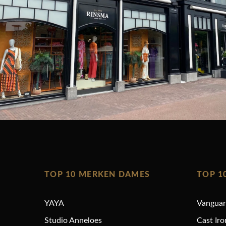
TOP 10 MERKEN DAMES
TOP 1
YAYA
Vangua
Studio Anneloes
Cast Iro