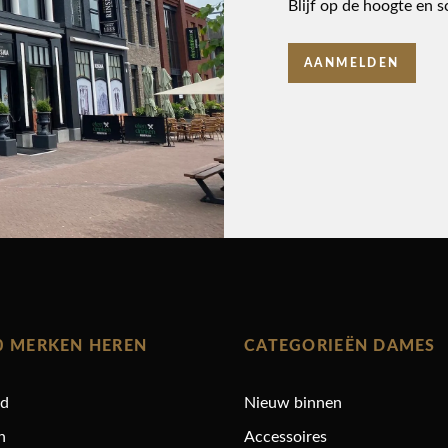
Blijf op de hoogte en s
AANMELDEN
0 MERKEN HEREN
CATEGORIEËN DAMES
rd
Nieuw binnen
n
Accessoires