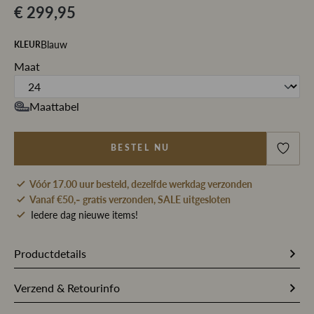
€ 299,95
Blauw
KLEUR
Maat
Maattabel
BESTEL NU
Vóór 17.00 uur besteld, dezelfde werkdag verzonden
Vanaf €50,- gratis verzonden, SALE uitgesloten
Iedere dag nieuwe items!
Productdetails
Artikelnummer
264095
Verzend & Retourinfo
Stofsamenstelling
62% Polyester / 33% Viscose / 57%
Bestel je op werkdagen vóór 17.00 uur, dan pakken wij