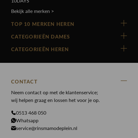
10DAYS
Bekijk alle merken >
TOP 10 MERKEN HEREN
Vanguard
CATEGORIEËN DAMES
Cast Iron
Nieuw binnen
CATEGORIEËN HEREN
Polo Ralph Lauren
Accessoires
Nieuw binnen
Cavallaro
Blazers
Accessoires
State Of Art
Blouses
Broeken
CONTACT
Law of the sea
Broeken
Neem contact op met de klantenservice;
Colberts
Paul en Shark
wij helpen graag en lossen het voor je op.
Gilets
Giftcards
Genti
Jassen
0513 468 050
Jassen
PME Legend
Whatsapp
Jeans
Overhemden
service@rinsmamodeplein.nl
Butcher of Blue
Jumpsuits
Overshirts