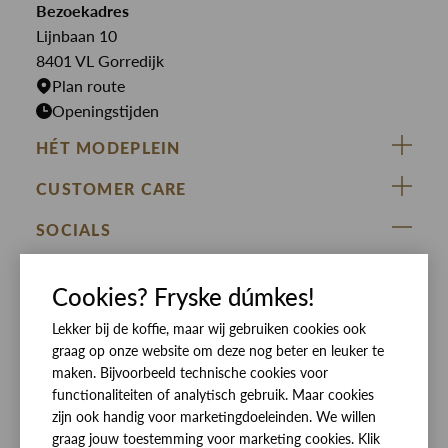
Bekijk alle merken >
Bezoekadres
Jurken
Truien
Lijnbaan 10
Rokken
T-shirts
8401 VL Gorredijk
Plan route
Openingstijden
HÉT MODEPLEIN
ZIJ VAN RINSMA
CUSTOMER CARE
DE HEEREN VAN RINSMA
Veelgestelde vragen
SOCIALS
RINSMA.CONCEPTS
Retourneren & Ruilen
ZIJ VAN RINSMA
DE HEEREN VAN RINSMA
Eten en drinken
Cookies? Fryske dúmkes!
Betaalmethoden
Openingstijden
Lekker bij de koffie, maar wij gebruiken cookies ook
Bezorgen
graag op onze website om deze nog beter en leuker te
Werken bij RINSMA
Contact
maken. Bijvoorbeeld technische cookies voor
functionaliteiten of analytisch gebruik. Maar cookies
Reviews
zijn ook handig voor marketingdoeleinden. We willen
graag jouw toestemming voor marketing cookies. Klik