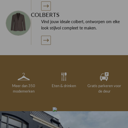
COLBERTS
Vind jouw ideale colbert, ontworpen om elke
look stijlvol compleet te maken.
Meer dan 350
Eten & drinken
Gratis parkeren voor
modemerken
de deur
Gelegenheidskleding
Personal shopping
Gratis koffie of
Gratis retourneren in
Deskundig
Vermaakservice
6000 m²
drankje
kledingadvies
de winkel
winkeloppervlak