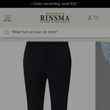
Gratis verzending vanaf €50,-*
MENU