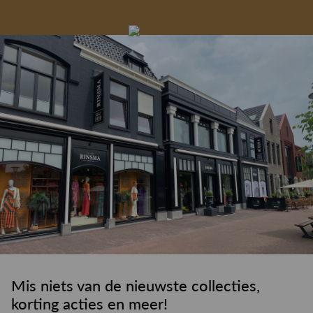
Gelegenheidskleding
Personal shopping
Gratis koffie of
Gratis retourneren in
Deskundig
Vermaakservice
6000 m²
drankje
kledingadvies
de winkel
winkeloppervlak
Mis niets van de nieuwste collecties,
korting acties en meer!