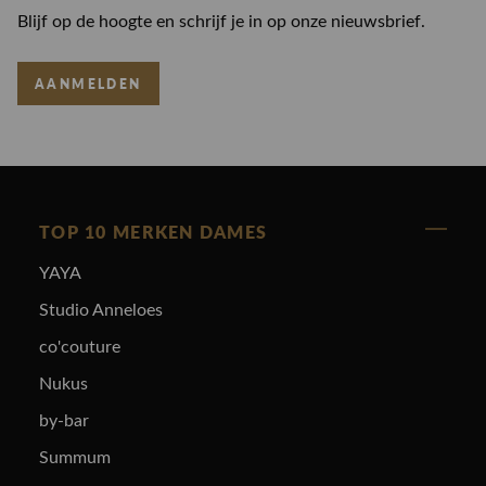
Blijf op de hoogte en schrijf je in op onze nieuwsbrief.
AANMELDEN
TOP 10 MERKEN DAMES
YAYA
Studio Anneloes
co'couture
Nukus
by-bar
Summum