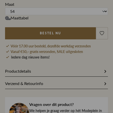
Maat
Maattabel
BESTEL NU
Vóór 17.00 uur besteld, dezelfde werkdag verzonden
Vanaf €50,- gratis verzonden, SALE uitgesloten
Iedere dag nieuwe items!
Productdetails
Artikelnummer
218873
Verzend & Retourinfo
Stofsamenstelling
100% Scheerwol
Bestel je op werkdagen vóór 17.00 uur, dan pakken wij
jouw bestelling dezelfde dag nog met zorg in en sturen we
Kleur
Blauw
Vragen over dit product?
haar direct naar je toe.
Dessin
Effen
We begrijpen maar al te goed dat het kan gebeuren dat
We helpen je graag verder op hét Modeplein in