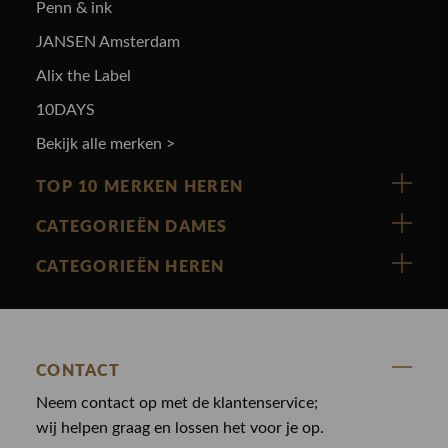
Penn & ink
JANSEN Amsterdam
Alix the Label
10DAYS
Bekijk alle merken >
TOP 10 MERKEN HEREN
Vanguard
CATEGORIEËN DAMES
Cast Iron
Nieuw binnen
CATEGORIEËN HEREN
Polo Ralph Lauren
Accessoires
Nieuw binnen
Cavallaro
Blazers
Accessoires
State Of Art
Blouses
CONTACT
Broeken
Law of the sea
Broeken
Neem contact op met de klantenservice;
Colberts
Paul en Shark
wij helpen graag en lossen het voor je op.
Gilets
Giftcards