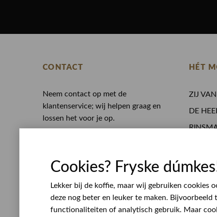
CONTACT
HÉT M
Neem contact op met de
ZIJ VA
klantenservice; wij helpen graag en
DE HEE
lossen het voor je op.
RINSM
0513 468 050
Eten en
Whatsapp
Opening
service@rinsmamodeplein.nl
Cookies? Fryske dúmkes
Werken
Bezoekadres
Lekker bij de koffie, maar wij gebruiken cookies
Lijnbaan 10
deze nog beter en leuker te maken. Bijvoorbeeld 
8401 VL Gorredijk
functionaliteiten of analytisch gebruik. Maar coo