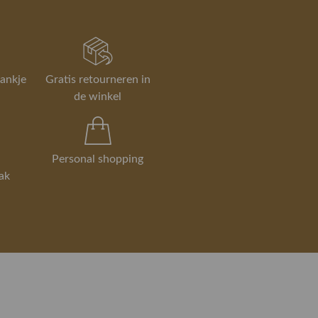
 bezorgen, ruilen en retourneren
rankje
Gratis retourneren in
ch deze pantalon samen met colbert 5066C en
de winkel
eheel af met een mooi overhemd van Eton plus
nde das en vergeet het pochet niet!
Personal shopping
ak
informatie over dit product of je nieuwe
Neem contact op met onze specialisten of boek
 shop afspraak!