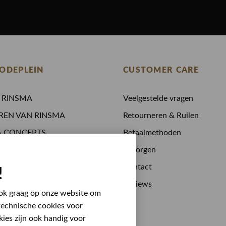
ODEPLEIN
CUSTOMER CARE
N RINSMA
Veelgestelde vragen
REN VAN RINSMA
Retourneren & Ruilen
A.CONCEPTS
Betaalmethoden
 drinken
Bezorgen
stijden
Contact
!
 bij RINSMA
Reviews
 ook graag op onze website om
technische cookies voor
kies zijn ook handig voor