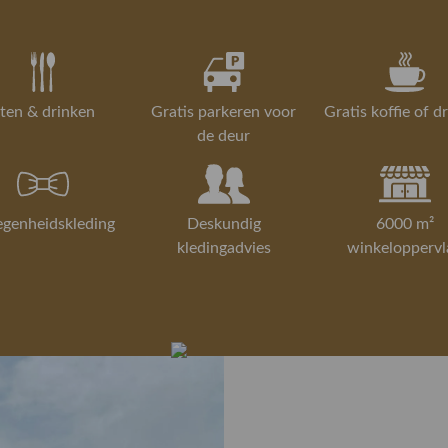
Lees meer over
Styletip
ten & drinken
Gratis parkeren voor
Gratis koffie of d
Mix and Mat
de deur
gilet 5066G.
maakt het g
een bijpasse
egenheidskleding
Deskundig
6000 m²
kledingadvies
winkeloppervl
Wil je meer 
gardarobe? 
een personal