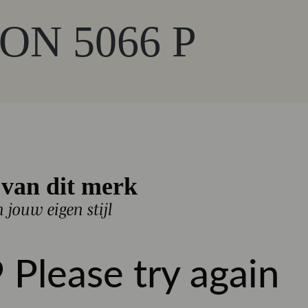
ON 5066 P
van dit merk
n jouw eigen stijl
l
BESTEL NU
 Please try again
 uur besteld, dezelfde werkdag verzonden
- gratis verzonden, SALE uitgesloten