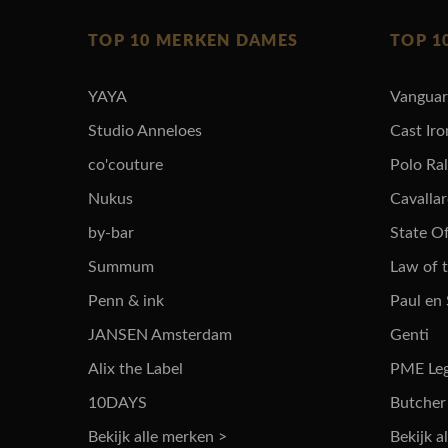
TOP 10 MERKEN DAMES
TOP 1
YAYA
Vangua
Studio Anneloes
Cast Iro
co'couture
Polo Ra
Nukus
Cavalla
by-bar
State Of
Summum
Law of 
Penn & ink
Paul en
JANSEN Amsterdam
Genti
Alix the Label
PME Le
10DAYS
Butcher
Bekijk alle merken >
Bekijk a