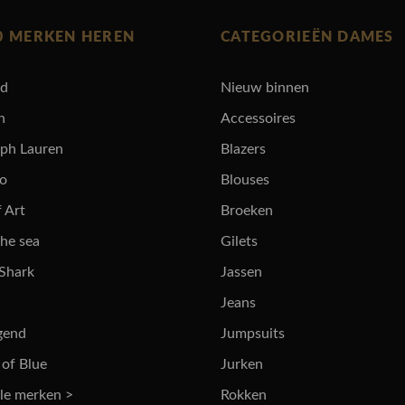
0 MERKEN HEREN
CATEGORIEËN DAMES
rd
Nieuw binnen
n
Accessoires
lph Lauren
Blazers
ro
Blouses
 Art
Broeken
the sea
Gilets
 Shark
Jassen
Jeans
gend
Jumpsuits
 of Blue
Jurken
lle merken >
Rokken