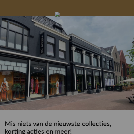
Gelegenheidskleding
Personal shopping
Gratis koffie of
Gratis retourneren in
Deskundig
Vermaakservice
6000 m²
drankje
kledingadvies
de winkel
winkeloppervlak
Mis niets van de nieuwste collecties,
korting acties en meer!