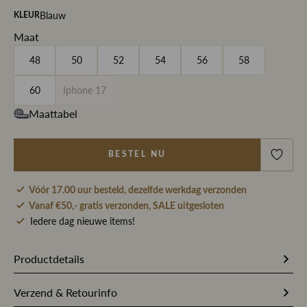
Blauw
KLEUR
Maat
48
50
52
54
56
58
60
Iphone 17
Maattabel
BESTEL NU
Vóór 17.00 uur besteld, dezelfde werkdag verzonden
Vanaf €50,- gratis verzonden, SALE uitgesloten
Iedere dag nieuwe items!
Productdetails
218898
Artikelnummer
Verzend & Retourinfo