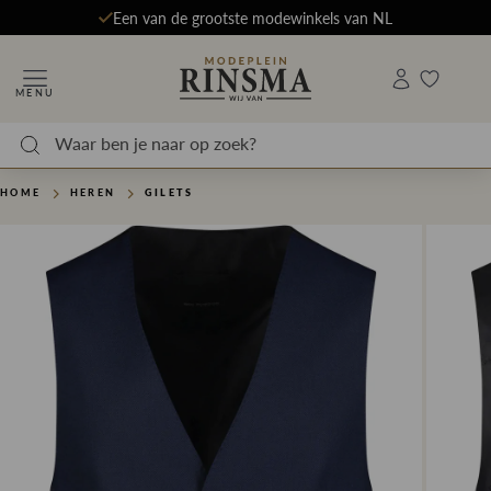
Een van de grootste modewinkels van NL
MENU
HOME
HEREN
GILETS