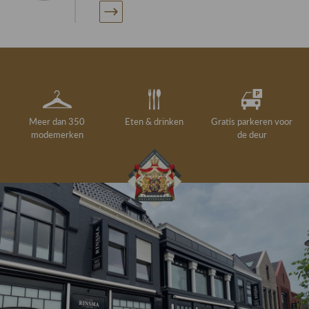
Meer dan 350
Eten & drinken
Gratis parkeren voor
modemerken
de deur
Gelegenheidskleding
Personal shopping
Gratis koffie of
Gratis retourneren in
Deskundig
Vermaakservice
6000 m²
drankje
kledingadvies
de winkel
winkeloppervlak