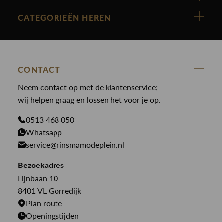
Cast Iron
Nieuw binnen
CATEGORIEËN HEREN
Polo Ralph Lauren
Accessoires
Nieuw binnen
Cavallaro
Blazers
Accessoires
State Of Art
Blouses
Broeken
CONTACT
Law of the sea
Broeken
Neem contact op met de klantenservice;
Colberts
Paul en Shark
wij helpen graag en lossen het voor je op.
Gilets
Giftcards
Genti
Jassen
0513 468 050
Jassen
PME Legend
Whatsapp
Jeans
Overhemden
service@rinsmamodeplein.nl
Butcher of Blue
Jumpsuits
Overshirts
Bekijk alle merken >
Bezoekadres
Jurken
Truien
Lijnbaan 10
Rokken
T-shirts
8401 VL Gorredijk
Plan route
Openingstijden