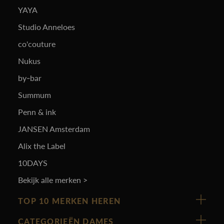
YAYA
Studio Anneloes
co'couture
Nukus
by-bar
Summum
Penn & ink
JANSEN Amsterdam
Alix the Label
10DAYS
Bekijk alle merken >
TOP 10 MERKEN HEREN
Vanguard
CATEGORIEËN DAMES