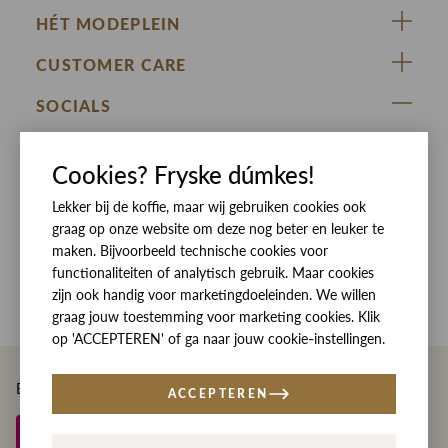
HÉT MODEPLEIN
ZIJ VAN RINSMA
CUSTOMER CARE
DE HEEREN VAN RINSMA
Veelgestelde vragen
SOCIALS
RINSMA.CONCEPTS
Retourneren & Ruilen
ZIJ VAN RINSMA
DE HEEREN VAN RINSMA
Eten en drinken
Cookies? Fryske dúmkes!
Betaalmethoden
Openingstijden
Bezorgen
Lekker bij de koffie, maar wij gebruiken cookies ook
graag op onze website om deze nog beter en leuker te
Werken bij RINSMA
Contact
maken. Bijvoorbeeld technische cookies voor
functionaliteiten of analytisch gebruik. Maar cookies
Reviews
zijn ook handig voor marketingdoeleinden. We willen
graag jouw toestemming voor marketing cookies. Klik
op 'ACCEPTEREN' of ga naar jouw cookie-instellingen.
Betaal eenvoudig en veilig met
ACCEPTEREN