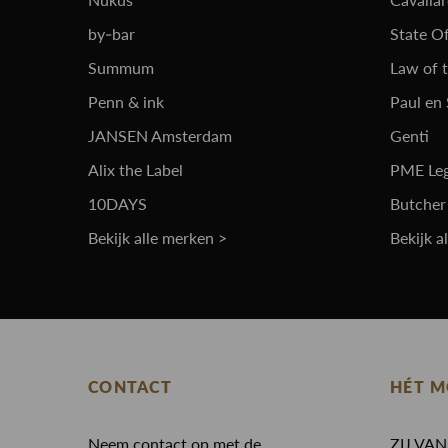
by-bar
State Of
Summum
Law of 
Penn & ink
Paul en
JANSEN Amsterdam
Genti
Alix the Label
PME Le
10DAYS
Butcher
Bekijk alle merken >
Bekijk a
CONTACT
HÉT M
Neem contact op met de
ZIJ VA