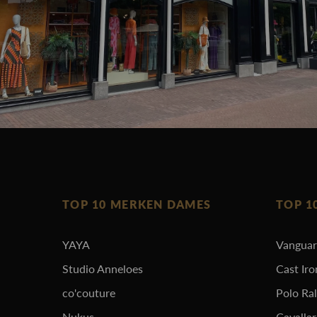
TOP 10 MERKEN DAMES
TOP 1
YAYA
Vangua
Studio Anneloes
Cast Iro
co'couture
Polo Ra
Nukus
Cavalla