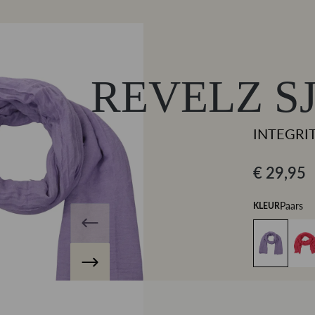
REVELZ S
INTEGRI
€ 29,95
Paars
KLEUR
Maat
ONESIZ