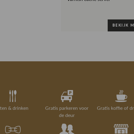
Print
gebeuren dat
wens is. Daa
Materiaal
artikel eers
BEKIJK 
Gorredijk.
- Breedte: 
Is iets toch 
Retourneren
retourservice
Lees hier me
Lees meer over
ten & drinken
Gratis parkeren voor
Gratis koffie of d
de deur