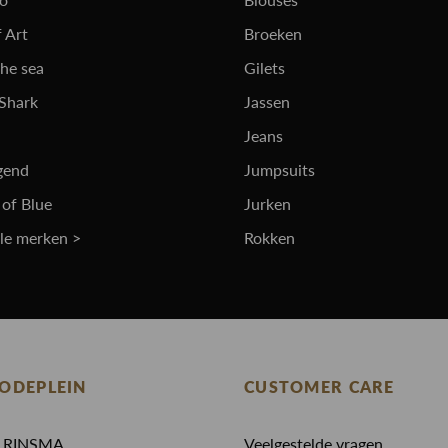
 Art
Broeken
the sea
Gilets
 Shark
Jassen
Jeans
gend
Jumpsuits
 of Blue
Jurken
lle merken >
Rokken
ODEPLEIN
CUSTOMER CARE
N RINSMA
Veelgestelde vragen