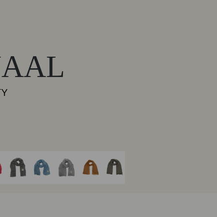
JAAL
TY
Onesize