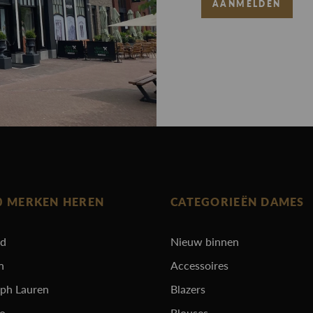
AANMELDEN
0 MERKEN HEREN
CATEGORIEËN DAMES
rd
Nieuw binnen
n
Accessoires
lph Lauren
Blazers
ro
Blouses