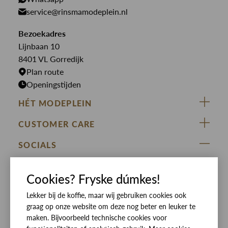
Jeans
Overhemden
service@rinsmamodeplein.nl
Butcher of Blue
Jumpsuits
Overshirts
Bekijk alle merken >
Bezoekadres
Jurken
Truien
Lijnbaan 10
Rokken
T-shirts
8401 VL Gorredijk
Plan route
Openingstijden
HÉT MODEPLEIN
ZIJ VAN RINSMA
CUSTOMER CARE
DE HEEREN VAN RINSMA
Veelgestelde vragen
SOCIALS
RINSMA.CONCEPTS
Retourneren & Ruilen
ZIJ VAN RINSMA
DE HEEREN VAN RINSMA
Eten en drinken
Cookies? Fryske dúmkes!
Betaalmethoden
Openingstijden
Lekker bij de koffie, maar wij gebruiken cookies ook
Bezorgen
graag op onze website om deze nog beter en leuker te
Werken bij RINSMA
Contact
maken. Bijvoorbeeld technische cookies voor