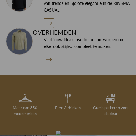
van trends en tijdloze elegantie in de RINSMA
CASUAL.
OVERHEMDEN
Vind jouw ideale overhemd, ontworpen om
elke look stijlvol compleet te maken.
Meer dan 350
Eten & drinken
Gratis parkeren voor
modemerken
de deur
Gelegenheidskleding
Personal shopping
Gratis koffie of
Gratis retourneren in
Deskundig
Vermaakservice
6000 m²