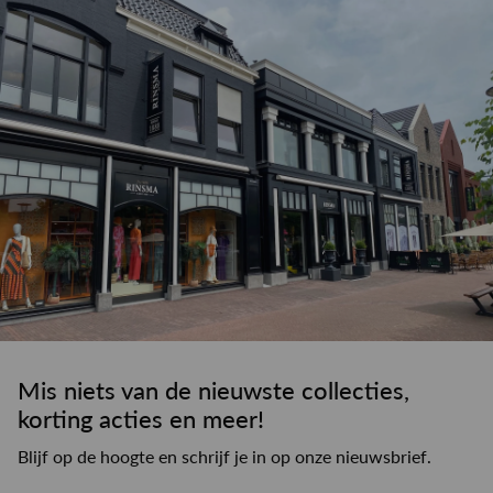
drankje
kledingadvies
de winkel
winkeloppervlak
Mis niets van de nieuwste collecties,
korting acties en meer!
Blijf op de hoogte en schrijf je in op onze nieuwsbrief.