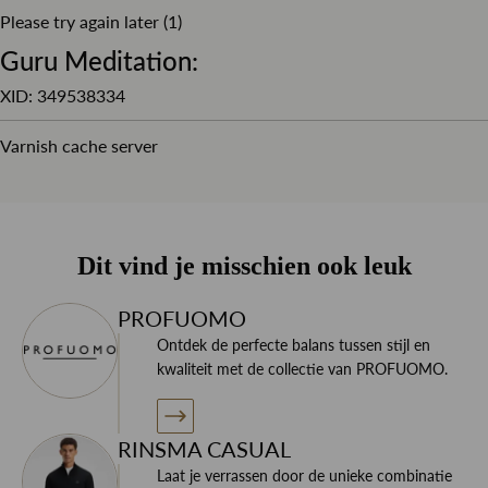
Please try again later (1)
Combineer dit overhemd met een pull-over van Profuomo
of Gran Sasso of juist onder een mooi pak van Hugo Boss
Guru Meditation:
en maak het geheel af met een mooie stropdas en pochet.
XID: 349538334
Varnish cache server
Wil je meer informatie over dit product of je nieuwe
garderobe? Neem contact op met specialisten!
Dit vind je misschien ook leuk
PROFUOMO
Ontdek de perfecte balans tussen stijl en
kwaliteit met de collectie van PROFUOMO.
RINSMA CASUAL
Laat je verrassen door de unieke combinatie