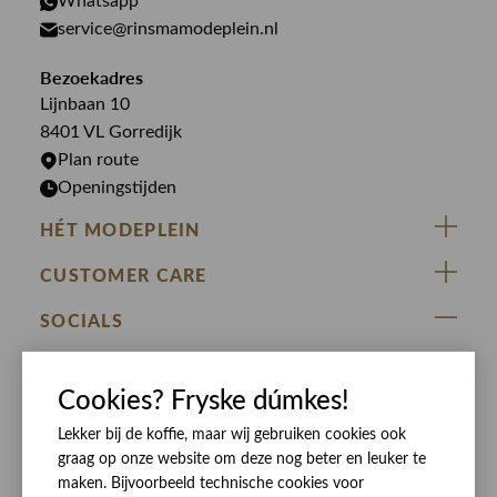
PME Legend
Whatsapp
Jeans
Overhemden
service@rinsmamodeplein.nl
Butcher of Blue
Jumpsuits
Overshirts
Bekijk alle merken >
Bezoekadres
Jurken
Truien
Lijnbaan 10
Rokken
T-shirts
8401 VL Gorredijk
Plan route
Openingstijden
HÉT MODEPLEIN
ZIJ VAN RINSMA
CUSTOMER CARE
DE HEEREN VAN RINSMA
Veelgestelde vragen
SOCIALS
RINSMA.CONCEPTS
Retourneren & Ruilen
ZIJ VAN RINSMA
DE HEEREN VAN RINSMA
Eten en drinken
Cookies? Fryske dúmkes!
Betaalmethoden
Openingstijden
Bezorgen
Lekker bij de koffie, maar wij gebruiken cookies ook
graag op onze website om deze nog beter en leuker te
Werken bij RINSMA
Contact
maken. Bijvoorbeeld technische cookies voor