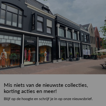
drankje
kledingadvies
de winkel
winkeloppervlak
Mis niets van de nieuwste collecties,
korting acties en meer!
Blijf op de hoogte en schrijf je in op onze nieuwsbrief.