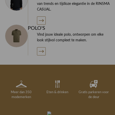
van trends en tijdloze elegantie in de RINSMA
CASUAL.
POLO'S
Vind jouw ideale polo, ontworpen om elke
look stijlvol compleet te maken.
Meer dan 350
Eten & drinken
Gratis parkeren voor
modemerken
de deur
Gelegenheidskleding
Personal shopping
Gratis koffie of
Gratis retourneren in
Deskundig
Vermaakservice
6000 m²