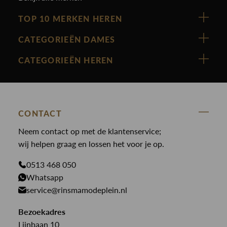
TOP 10 MERKEN HEREN
Vanguard
CATEGORIEËN DAMES
Cast Iron
Nieuw binnen
CATEGORIEËN HEREN
Polo Ralph Lauren
Accessoires
Nieuw binnen
Cavallaro
Blazers
Accessoires
State Of Art
Blouses
Broeken
CONTACT
Law of the sea
Broeken
Neem contact op met de klantenservice;
Colberts
Paul en Shark
wij helpen graag en lossen het voor je op.
Gilets
Giftcards
Genti
Jassen
0513 468 050
Jassen
PME Legend
Whatsapp
Jeans
Overhemden
service@rinsmamodeplein.nl
Butcher of Blue
Jumpsuits
Overshirts
Bekijk alle merken >
Bezoekadres
Jurken
Truien
Lijnbaan 10