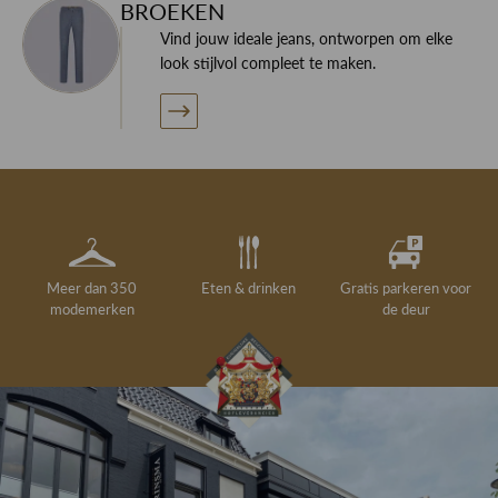
BROEKEN
Vind jouw ideale jeans, ontworpen om elke
look stijlvol compleet te maken.
Meer dan 350
Eten & drinken
Gratis parkeren voor
modemerken
de deur
Gelegenheidskleding
Personal shopping
Gratis koffie of
Gratis retourneren in
Deskundig
Vermaakservice
6000 m²
drankje
kledingadvies
de winkel
winkeloppervlak