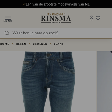
Een van de grootste modewinkels van NL
MENU
HOME
HEREN
BROEKEN
JEANS