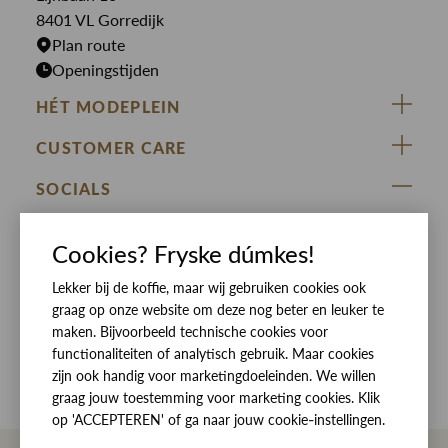
Rokken
T-shirts
8401 VL Gorredijk
Plan route
Openingstijden
HÉT MODEPLEIN
ZIJ VAN RINSMA
CUSTOMER CARE
DE HEEREN VAN RINSMA
Veelgestelde vragen
SOCIALS
RINSMA.CONCEPTS
Retourneren & Ruilen
ZIJ VAN RINSMA
DE HEEREN VAN RINSMA
Eten en drinken
Cookies? Fryske dúmkes!
Betaalmethoden
Openingstijden
Lekker bij de koffie, maar wij gebruiken cookies ook
Bezorgen
graag op onze website om deze nog beter en leuker te
Werken bij RINSMA
Contact
maken. Bijvoorbeeld technische cookies voor
functionaliteiten of analytisch gebruik. Maar cookies
Reviews
zijn ook handig voor marketingdoeleinden. We willen
graag jouw toestemming voor marketing cookies. Klik
op 'ACCEPTEREN' of ga naar jouw cookie-instellingen.