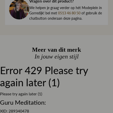
haar direct naar je toe.
Vragen over dit product?
Elastomultiester / 2% Elastaan
We begrijpen maar al te goed dat het kan gebeuren dat
We helpen je graag verder op hét Modeplein in
Kleur
Denim
een item toch niet helemaal naar wens is. Daarom ben je
Gorredijk! bel met
0513 46 80 50
of gebruik de
chatbutton onderaan deze pagina.
Dessin
altijd welkom om ieder artikel eerst te passen op ons
Effen
Modeplein in Gorredijk.
Pasvorm
Regular fit
Is iets toch niet wat je zocht?
Materiaal
Stretch denim
Retourneren kan eenvoudig via onze retourservice, en in
Sluiting
Knoop en ritssluiting
Meer van dit merk
de winkel is dat altijd gratis. Lees hier meer over ruilen en
retourneren.
In jouw eigen stijl
Lees meer over bezorgen, ruilen en retourneren
Error 429 Please try
again later (1)
Please try again later (1)
Guru Meditation:
XID: 289340478