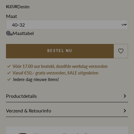
Denim
KLEUR
Maat
Maattabel
BESTEL NU
Vóór 17.00 uur besteld, dezelfde werkdag verzonden
Vanaf €50,- gratis verzonden, SALE uitgesloten
Iedere dag nieuwe items!
Productdetails
Artikelnummer
266666
Verzend & Retourinfo
Stofsamenstelling
75% Katoen / 15% Lyocell / 5%
Bestel je op werkdagen vóór 17.00 uur, dan pakken wij
Gerecycled katoen / 3%
jouw bestelling dezelfde dag nog met zorg in en sturen we