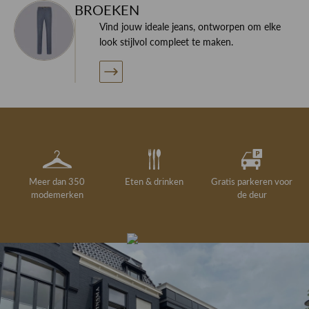
BROEKEN
Vind jouw ideale jeans, ontworpen om elke
look stijlvol compleet te maken.
Meer dan 350
Eten & drinken
Gratis parkeren voor
modemerken
de deur
Gelegenheidskleding
Personal shopping
Gratis koffie of
Gratis retourneren in
Deskundig
Vermaakservice
6000 m²
drankje
kledingadvies
de winkel
winkeloppervlak