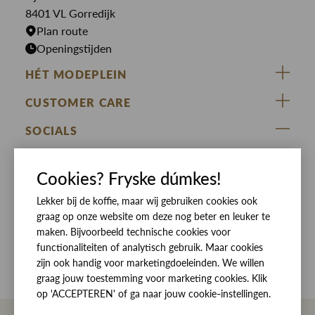
Rokken
T-shirts
8401 VL Gorredijk
Plan route
Openingstijden
HÉT MODEPLEIN
ZIJ VAN RINSMA
CUSTOMER CARE
DE HEEREN VAN RINSMA
Veelgestelde vragen
SOCIALS
RINSMA.CONCEPTS
Retourneren & Ruilen
ZIJ VAN RINSMA
DE HEEREN VAN RINSMA
Eten en drinken
Cookies? Fryske dúmkes!
Betaalmethoden
Openingstijden
Bezorgen
Lekker bij de koffie, maar wij gebruiken cookies ook
graag op onze website om deze nog beter en leuker te
Werken bij RINSMA
Contact
maken. Bijvoorbeeld technische cookies voor
functionaliteiten of analytisch gebruik. Maar cookies
Reviews
zijn ook handig voor marketingdoeleinden. We willen
graag jouw toestemming voor marketing cookies. Klik
op 'ACCEPTEREN' of ga naar jouw cookie-instellingen.