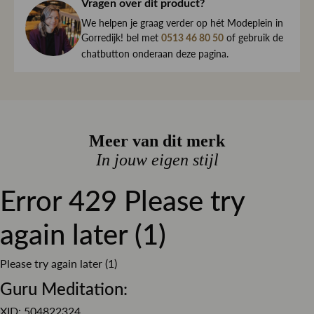
haar direct naar je toe.
Vragen over dit product?
Elastomultiester / 2% Elastaan
We begrijpen maar al te goed dat het kan gebeuren dat
We helpen je graag verder op hét Modeplein in
Denim
Kleur
een item toch niet helemaal naar wens is. Daarom ben je
Gorredijk! bel met
of gebruik de
0513 46 80 50
altijd welkom om ieder artikel eerst te passen op ons
Effen
chatbutton onderaan deze pagina.
Dessin
Modeplein in Gorredijk.
Regular fit
Pasvorm
Is iets toch niet wat je zocht?
Stretch denim
Materiaal
Retourneren kan eenvoudig via onze retourservice, en in
Knoop en ritssluiting
Sluiting
de winkel is dat altijd gratis. Lees hier meer over ruilen en
Meer van dit merk
retourneren.
In jouw eigen stijl
Error 429 Please try
Lees meer over bezorgen, ruilen en retourneren
again later (1)
Please try again later (1)
Guru Meditation:
XID: 504822324