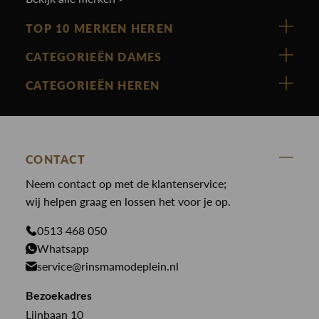
TOP 10 MERKEN HEREN
Vanguard
CATEGORIEËN DAMES
Cast Iron
Nieuw binnen
CATEGORIEËN HEREN
Polo Ralph Lauren
Accessoires
Nieuw binnen
Cavallaro
Blazers
Accessoires
State Of Art
Blouses
CONTACT
Broeken
Law of the sea
Broeken
Neem contact op met de klantenservice;
Colberts
Paul en Shark
wij helpen graag en lossen het voor je op.
Gilets
Giftcards
Genti
Jassen
0513 468 050
Jassen
Whatsapp
PME Legend
Jeans
Overhemden
service@rinsmamodeplein.nl
Butcher of Blue
Jumpsuits
Overshirts
Bekijk alle merken >
Bezoekadres
Jurken
Truien
Lijnbaan 10