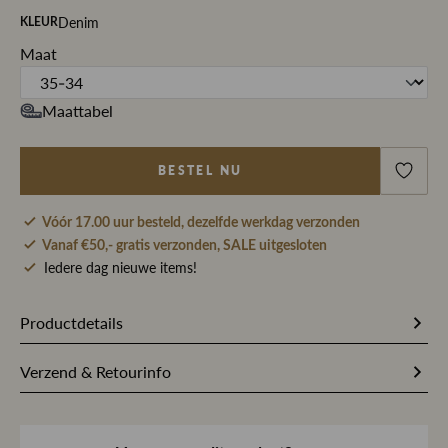
Denim
KLEUR
Maat
Maattabel
BESTEL NU
Vóór 17.00 uur besteld, dezelfde werkdag verzonden
Vanaf €50,- gratis verzonden, SALE uitgesloten
Iedere dag nieuwe items!
Productdetails
266666
Artikelnummer
Verzend & Retourinfo
75% Katoen / 15% Lyocell / 5%
Stofsamenstelling
Bestel je op werkdagen vóór 17.00 uur, dan pakken wij
Gerecycled katoen / 3%
jouw bestelling dezelfde dag nog met zorg in en sturen we