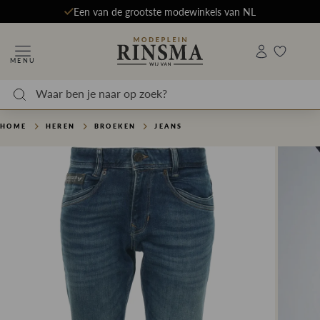
Een van de grootste modewinkels van NL
MENU
HOME
HEREN
BROEKEN
JEANS