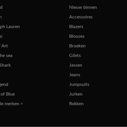
rd
Nieuw binnen
n
Accessoires
lph Lauren
Blazers
ro
Blouses
 Art
Broeken
the sea
Gilets
 Shark
Jassen
Jeans
gend
Jumpsuits
 of Blue
Jurken
lle merken >
Rokken