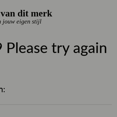
van dit merk
n jouw eigen stijl
36
38
40
42
46
 Please try again
l
BESTEL NU
ers
sparen
300
punten met dit artikel
n:
 uur besteld, dezelfde werkdag verzonden
- gratis verzonden, SALE uitgesloten
 nieuwe items!
ils