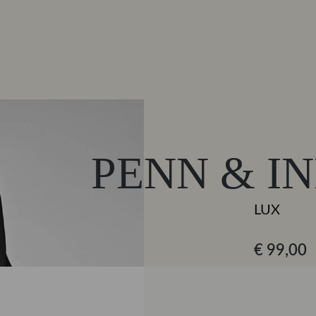
PENN & I
LUX
€ 99,00
Zwart
KLEUR