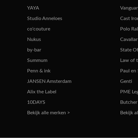
YAYA
Vangua
Studio Anneloes
Cast Iro
co'couture
Polo Ra
Nukus
Cavalla
by-bar
State Of
Summum
Law of 
Penn & ink
Paul en
JANSEN Amsterdam
Genti
Alix the Label
PME Le
10DAYS
Butcher
Bekijk alle merken >
Bekijk a