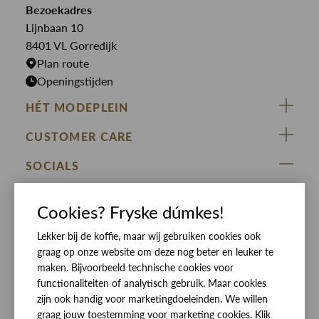
Bekijk alle merken >
Bezoekadres
Jurken
Truien
Lijnbaan 10
Rokken
T-shirts
8401 VL Gorredijk
Plan route
Openingstijden
HÉT MODEPLEIN
ZIJ VAN RINSMA
CUSTOMER CARE
DE HEEREN VAN RINSMA
Veelgestelde vragen
SOCIALS
RINSMA.CONCEPTS
Retourneren & Ruilen
ZIJ VAN RINSMA
DE HEEREN VAN RINSMA
Eten en drinken
Cookies? Fryske dúmkes!
Betaalmethoden
Openingstijden
Lekker bij de koffie, maar wij gebruiken cookies ook
Bezorgen
graag op onze website om deze nog beter en leuker te
Werken bij RINSMA
Contact
maken. Bijvoorbeeld technische cookies voor
functionaliteiten of analytisch gebruik. Maar cookies
Reviews
zijn ook handig voor marketingdoeleinden. We willen
graag jouw toestemming voor marketing cookies. Klik