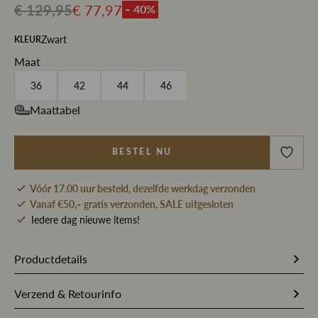
€ 129,95
€ 77,97
- 40%
Zwart
KLEUR
Maat
36
42
44
46
Maattabel
BESTEL NU
Vóór 17.00 uur besteld, dezelfde werkdag verzonden
Vanaf €50,- gratis verzonden, SALE uitgesloten
Iedere dag nieuwe items!
Productdetails
Artikelnummer
148935
Verzend & Retourinfo
Stofsamenstelling
88% Polyamide / 12% Elastaan
Bestel je op werkdagen vóór 17.00 uur, dan pakken wij