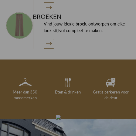
BROEKEN
Vind jouw ideale broek, ontworpen om elke
look stijlvol compleet te maken.
Meer dan 350
Eten & drinken
Gratis parkeren voor
modemerken
de deur
Gelegenheidskleding
Personal shopping
Gratis koffie of
Gratis retourneren in
Deskundig
Vermaakservice
6000 m²
drankje
kledingadvies
de winkel
winkeloppervlak