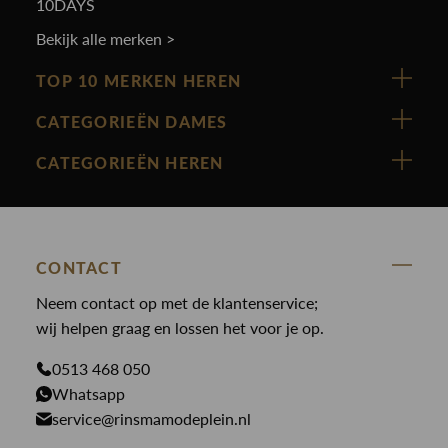
10DAYS
Bekijk alle merken >
TOP 10 MERKEN HEREN
Vanguard
CATEGORIEËN DAMES
Cast Iron
Nieuw binnen
CATEGORIEËN HEREN
Polo Ralph Lauren
Accessoires
Nieuw binnen
Cavallaro
Blazers
Accessoires
State Of Art
Blouses
Broeken
CONTACT
Law of the sea
Broeken
Neem contact op met de klantenservice;
Colberts
Paul en Shark
wij helpen graag en lossen het voor je op.
Gilets
Giftcards
Genti
Jassen
0513 468 050
Jassen
PME Legend
Whatsapp
Jeans
Overhemden
service@rinsmamodeplein.nl
Butcher of Blue
Jumpsuits
Overshirts