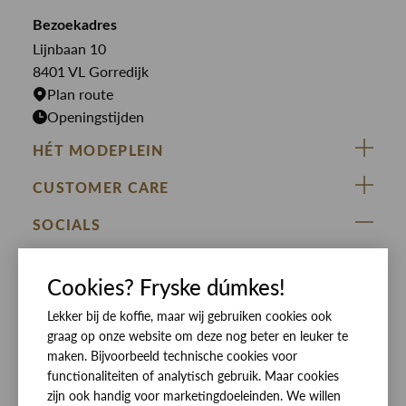
Overshirts
Bekijk alle merken >
Bezoekadres
Jurken
Truien
Lijnbaan 10
Rokken
T-shirts
8401 VL Gorredijk
Plan route
Openingstijden
HÉT MODEPLEIN
ZIJ VAN RINSMA
CUSTOMER CARE
DE HEEREN VAN RINSMA
Veelgestelde vragen
SOCIALS
RINSMA.CONCEPTS
Retourneren & Ruilen
ZIJ VAN RINSMA
DE HEEREN VAN RINSMA
Eten en drinken
Cookies? Fryske dúmkes!
Betaalmethoden
Openingstijden
Bezorgen
Lekker bij de koffie, maar wij gebruiken cookies ook
graag op onze website om deze nog beter en leuker te
Werken bij RINSMA
Contact
maken. Bijvoorbeeld technische cookies voor
functionaliteiten of analytisch gebruik. Maar cookies
Reviews
zijn ook handig voor marketingdoeleinden. We willen