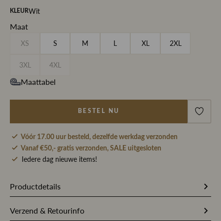
Wit
KLEUR
Maat
XS
S
M
L
XL
2XL
3XL
4XL
Maattabel
BESTEL NU
Vóór 17.00 uur besteld, dezelfde werkdag verzonden
Vanaf €50,- gratis verzonden, SALE uitgesloten
Iedere dag nieuwe items!
Productdetails
260412
Artikelnummer
Verzend & Retourinfo