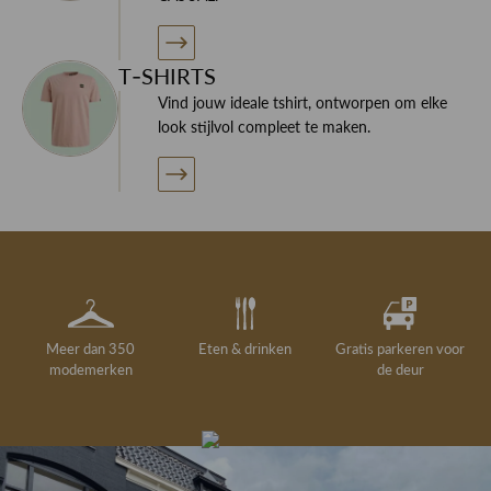
T-SHIRTS
Vind jouw ideale tshirt, ontworpen om elke
look stijlvol compleet te maken.
Meer dan 350
Eten & drinken
Gratis parkeren voor
modemerken
de deur
Gelegenheidskleding
Personal shopping
Gratis koffie of
Gratis retourneren in
Deskundig
Vermaakservice
6000 m²
drankje
kledingadvies
de winkel
winkeloppervlak