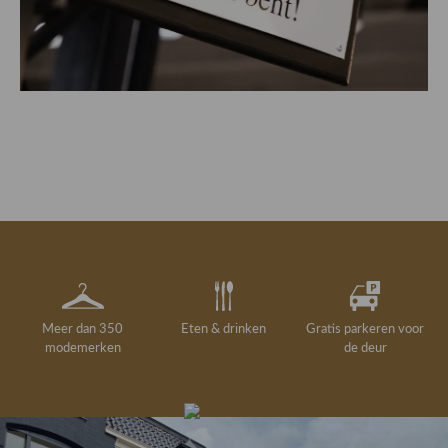
Meer dan 350
Eten & drinken
Gratis parkeren voor
modemerken
de deur
Gelegenheidskleding
Personal shopping
Gratis koffie of
Gratis retourneren in
Deskundig
Vermaakservice
6000 m²
drankje
kledingadvies
de winkel
winkeloppervlak