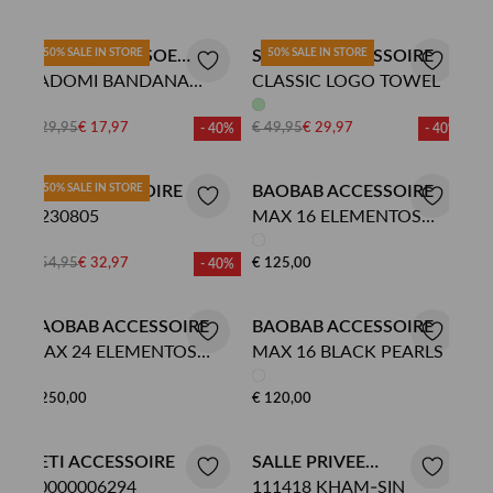
SAMSOE SAMSOE
50% SALE IN STORE
SUNDEK ACCESSOIRE
50% SALE IN STORE
SADOMI BANDANA
CLASSIC LOGO TOWEL
ACCESSOIRE
15868
€ 29,95
€ 17,97
€ 49,95
€ 29,97
- 40%
- 40%
OLAF ACCESSOIRE
50% SALE IN STORE
BAOBAB ACCESSOIRE
A230805
MAX 16 ELEMENTOS
TETHYS
€ 54,95
€ 32,97
€ 125,00
- 40%
BAOBAB ACCESSOIRE
BAOBAB ACCESSOIRE
MAX 24 ELEMENTOS
MAX 16 BLACK PEARLS
TETHYS
€ 250,00
€ 120,00
YETI ACCESSOIRE
SALLE PRIVEE
70000006294
111418 KHAM-SIN
ACCESSOIRE