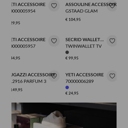
YETI ACCESSOIRE
ASSOULINE ACCESSOIRE
70000005954
GSTAAD GLAM
€ 104,95
€ 29,95
YETI ACCESSOIRE
SECRID WALLET
70000005957
TWINWALLET TV
ACCESSOIRE
€ 44,95
€ 99,95
FUGAZZI ACCESSOIRE
YETI ACCESSOIRE
112916 PARFUM 3
70000006289
€ 149,95
€ 24,95