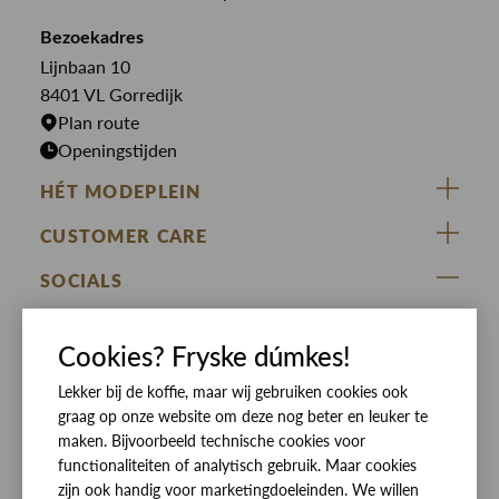
Butcher of Blue
Jumpsuits
Overshirts
Bekijk alle merken >
Bezoekadres
Jurken
Truien
Lijnbaan 10
Rokken
T-shirts
8401 VL Gorredijk
Plan route
Openingstijden
HÉT MODEPLEIN
ZIJ VAN RINSMA
CUSTOMER CARE
DE HEEREN VAN RINSMA
Veelgestelde vragen
SOCIALS
RINSMA.CONCEPTS
Retourneren & Ruilen
ZIJ VAN RINSMA
DE HEEREN VAN RINSMA
Eten en drinken
Cookies? Fryske dúmkes!
Betaalmethoden
Openingstijden
Bezorgen
Lekker bij de koffie, maar wij gebruiken cookies ook
graag op onze website om deze nog beter en leuker te
Werken bij RINSMA
Contact
maken. Bijvoorbeeld technische cookies voor
functionaliteiten of analytisch gebruik. Maar cookies
Reviews
zijn ook handig voor marketingdoeleinden. We willen