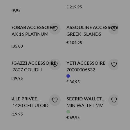
€ 219,95
€ 29,95
BAOBAB ACCESSOIRE
ASSOULINE ACCESSOIRE
MAX 16 PLATINUM
GREEK ISLANDS
€ 104,95
€ 135,00
FUGAZZI ACCESSOIRE
YETI ACCESSOIRE
117807 GOUDH
70000006532
€ 149,95
€ 36,95
SALLE PRIVEE
SECRID WALLET
111420 CELLULOID
MINIWALLET MV
ACCESSOIRE
ACCESSOIRE
€ 219,95
€ 69,95