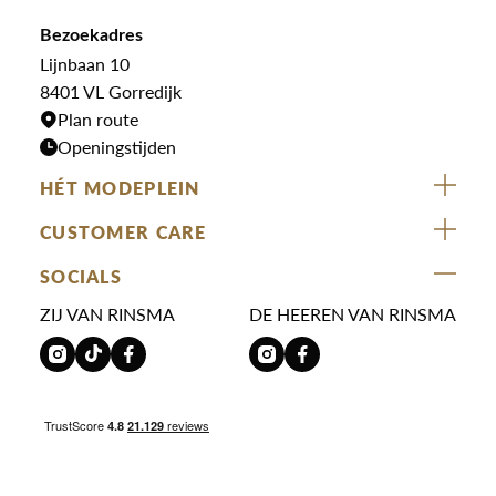
Jumpsuits
Overshirts
Bekijk alle merken >
Bezoekadres
Jurken
Truien
Lijnbaan 10
Rokken
T-shirts
8401 VL Gorredijk
Plan route
Openingstijden
HÉT MODEPLEIN
ZIJ VAN RINSMA
CUSTOMER CARE
DE HEEREN VAN RINSMA
Veelgestelde vragen
SOCIALS
RINSMA.CONCEPTS
Retourneren & Ruilen
ZIJ VAN RINSMA
DE HEEREN VAN RINSMA
Eten en drinken
Betaalmethoden
Openingstijden
Bezorgen
Werken bij RINSMA
Contact
Reviews