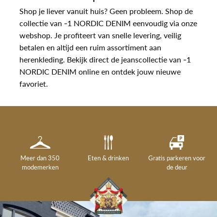
Shop je liever vanuit huis? Geen probleem. Shop de
collectie van -1 NORDIC DENIM eenvoudig via onze
webshop. Je profiteert van snelle levering, veilig
betalen en altijd een ruim assortiment aan
herenkleding. Bekijk direct de jeanscollectie van -1
NORDIC DENIM online en ontdek jouw nieuwe
favoriet.
Meer dan 350
Eten & drinken
Gratis parkeren voor
modemerken
de deur
Gelegenheidskleding
Personal shopping
Gratis koffie of
Gratis retourneren in
Deskundig
Vermaakservice
6000 m²
drankje
kledingadvies
de winkel
winkeloppervlak