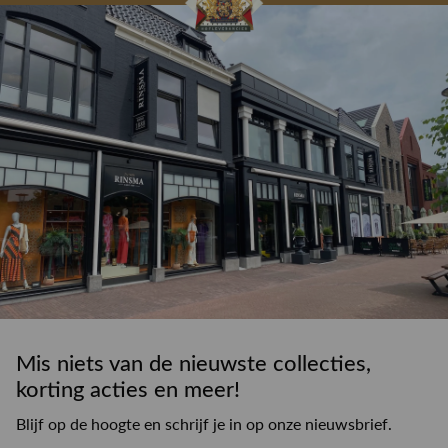
drankje
kledingadvies
de winkel
winkeloppervlak
Mis niets van de nieuwste collecties,
korting acties en meer!
Blijf op de hoogte en schrijf je in op onze nieuwsbrief.