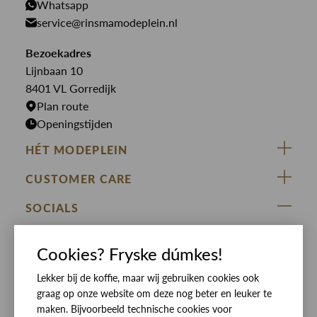
PME Legend
Whatsapp
Jeans
Overhemden
service@rinsmamodeplein.nl
Butcher of Blue
Jumpsuits
Overshirts
Bekijk alle merken >
Bezoekadres
Jurken
Truien
Lijnbaan 10
Rokken
T-shirts
8401 VL Gorredijk
Plan route
Openingstijden
HÉT MODEPLEIN
ZIJ VAN RINSMA
CUSTOMER CARE
DE HEEREN VAN RINSMA
Veelgestelde vragen
SOCIALS
RINSMA.CONCEPTS
Retourneren & Ruilen
ZIJ VAN RINSMA
DE HEEREN VAN RINSMA
Eten en drinken
Cookies? Fryske dúmkes!
Betaalmethoden
Openingstijden
Lekker bij de koffie, maar wij gebruiken cookies ook
Bezorgen
graag op onze website om deze nog beter en leuker te
Werken bij RINSMA
Contact
maken. Bijvoorbeeld technische cookies voor