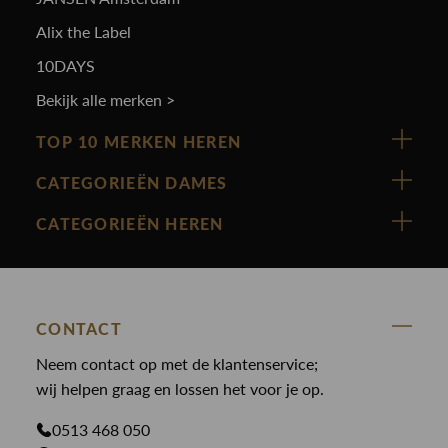
Alix the Label
10DAYS
Bekijk alle merken >
TOP 10 MERKEN HEREN
Vanguard
CATEGORIEËN DAMES
Cast Iron
Nieuw binnen
CATEGORIEËN HEREN
Polo Ralph Lauren
Accessoires
Nieuw binnen
Cavallaro
Blazers
Accessoires
State Of Art
Blouses
Broeken
CONTACT
Law of the sea
Broeken
Neem contact op met de klantenservice;
Colberts
Paul en Shark
wij helpen graag en lossen het voor je op.
Gilets
Giftcards
Genti
Jassen
0513 468 050
Jassen