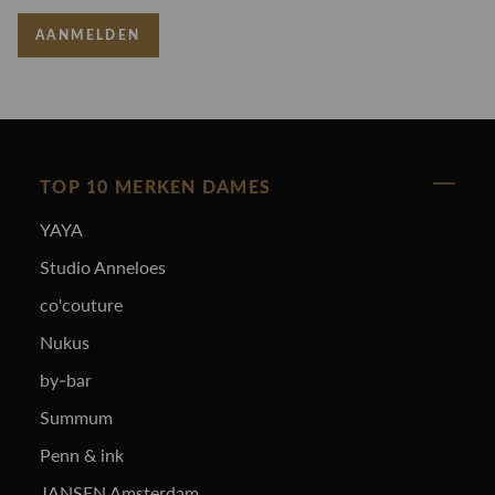
AANMELDEN
TOP 10 MERKEN DAMES
YAYA
Studio Anneloes
co'couture
Nukus
by-bar
Summum
Penn & ink
JANSEN Amsterdam