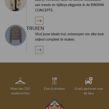
van trends en tijdloze elegantie in de RINSMA
CONCEPTS.
TRUIEN
Vind jouw ideale trui, ontworpen om elke look
stijlvol compleet te maken.
Meer dan 350
Eten & drinken
Gratis parkeren voor
modemerken
de deur
Gelegenheidskleding
Personal shopping
Gratis koffie of
Gratis retourneren in
Deskundig
Vermaakservice
6000 m²