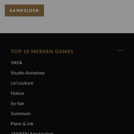
AANMELDEN
TOP 10 MERKEN DAMES
YAYA
Studio Anneloes
co'couture
Nukus
by-bar
Summum
Penn & ink