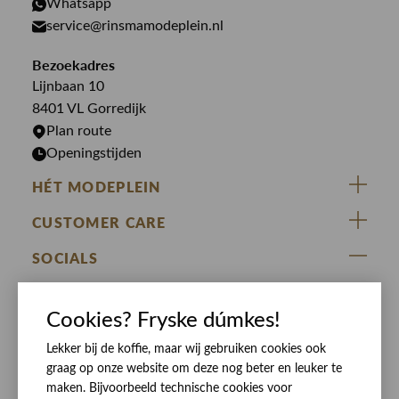
Whatsapp
PME Legend
Jeans
Overhemden
service@rinsmamodeplein.nl
Butcher of Blue
Jumpsuits
Overshirts
Bezoekadres
Bekijk alle merken >
Jurken
Truien
Lijnbaan 10
Rokken
T-shirts
8401 VL Gorredijk
Plan route
Openingstijden
HÉT MODEPLEIN
ZIJ VAN RINSMA
CUSTOMER CARE
DE HEEREN VAN RINSMA
Veelgestelde vragen
SOCIALS
RINSMA.CONCEPTS
Retourneren & Ruilen
ZIJ VAN RINSMA
DE HEEREN VAN RINSMA
Eten en drinken
Cookies? Fryske dúmkes!
Betaalmethoden
Openingstijden
Bezorgen
Lekker bij de koffie, maar wij gebruiken cookies ook
graag op onze website om deze nog beter en leuker te
Werken bij RINSMA
Contact
maken. Bijvoorbeeld technische cookies voor