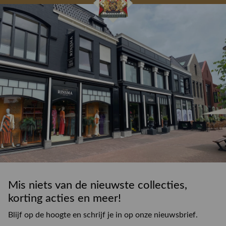
drankje
kledingadvies
de winkel
winkeloppervlak
Mis niets van de nieuwste collecties,
korting acties en meer!
Blijf op de hoogte en schrijf je in op onze nieuwsbrief.