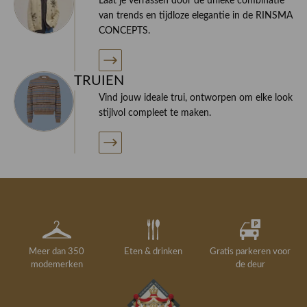
Laat je verrassen door de unieke combinatie
van trends en tijdloze elegantie in de RINSMA
CONCEPTS.
TRUIEN
Vind jouw ideale trui, ontworpen om elke look
stijlvol compleet te maken.
Meer dan 350
Eten & drinken
Gratis parkeren voor
modemerken
de deur
Gelegenheidskleding
Personal shopping
Gratis koffie of
Gratis retourneren in
Deskundig
Vermaakservice
6000 m²