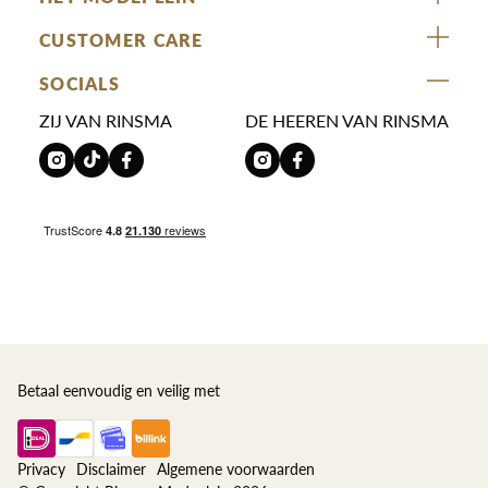
ZIJ VAN RINSMA
CUSTOMER CARE
DE HEEREN VAN RINSMA
Veelgestelde vragen
SOCIALS
RINSMA.CONCEPTS
Retourneren & Ruilen
ZIJ VAN RINSMA
DE HEEREN VAN RINSMA
Eten en drinken
Betaalmethoden
Openingstijden
Bezorgen
Werken bij RINSMA
Contact
Reviews
Betaal eenvoudig en veilig met
Privacy
Disclaimer
Algemene voorwaarden