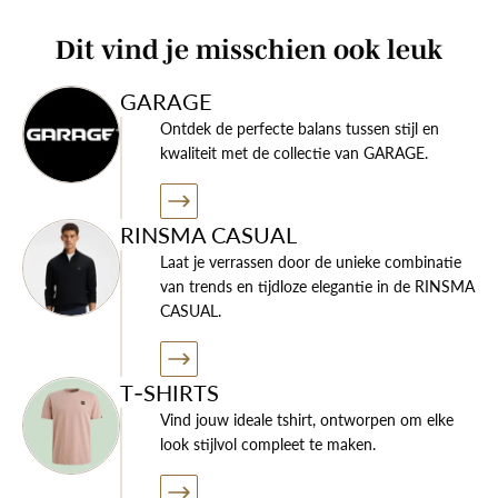
katoen en 5% elastaan. Hierdoor hebben deze shirts een
hoog draagcomfort. De shirts hebben een body fit
Dit vind je misschien ook leuk
waardoor ze bij uitstek geschikt zijn om bijvoorbeeld
onder je overhemden te dragen. Verpakt in set van 2
GARAGE
shirts.
Ontdek de perfecte balans tussen stijl en
kwaliteit met de collectie van GARAGE.
Wil je meer informatie over dit product of je nieuwe
RINSMA CASUAL
gardarobe? neem dan contact op met onze specialisten!
Laat je verrassen door de unieke combinatie
van trends en tijdloze elegantie in de RINSMA
CASUAL.
T-SHIRTS
Vind jouw ideale tshirt, ontworpen om elke
look stijlvol compleet te maken.