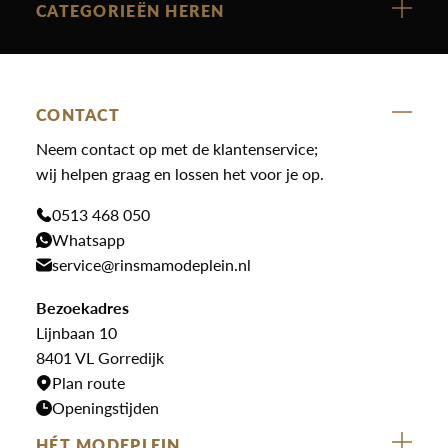
Cast Iron
Nieuw binnen
CATEGORIEËN HEREN
Polo Ralph Lauren
Accessoires
Nieuw binnen
Cavallaro
Blazers
Accessoires
State Of Art
Blouses
CONTACT
Broeken
Law of the sea
Broeken
Neem contact op met de klantenservice;
Colberts
Paul en Shark
wij helpen graag en lossen het voor je op.
Gilets
Giftcards
Genti
Jassen
0513 468 050
Jassen
Whatsapp
PME Legend
Jeans
Overhemden
service@rinsmamodeplein.nl
Butcher of Blue
Jumpsuits
Overshirts
Bezoekadres
Bekijk alle merken >
Jurken
Truien
Lijnbaan 10
Rokken
T-shirts
8401 VL Gorredijk
Plan route
Openingstijden
HÉT MODEPLEIN