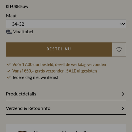
KLEUR
Blauw
Maat
Maattabel
BESTEL NU
Vóór 17.00 uur besteld, dezelfde werkdag verzonden
Vanaf €50,- gratis verzonden, SALE uitgesloten
Iedere dag nieuwe items!
Productdetails
Artikelnummer
273975
Verzend & Retourinfo
Stofsamenstelling
91% Katoen / 2% Elastaan / 7%
Bestel je op werkdagen vóór 17.00 uur, dan pakken wij
Elastomultiester
jouw bestelling dezelfde dag nog met zorg in en sturen we