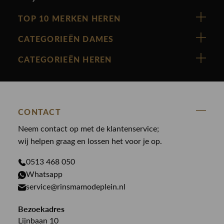
TOP 10 MERKEN HEREN
Vanguard
CATEGORIEËN DAMES
Cast Iron
Nieuw binnen
CATEGORIEËN HEREN
Polo Ralph Lauren
Accessoires
Nieuw binnen
Cavallaro
Blazers
Accessoires
State Of Art
Blouses
CONTACT
Broeken
Law of the sea
Broeken
Neem contact op met de klantenservice;
Colberts
Paul en Shark
wij helpen graag en lossen het voor je op.
Gilets
Giftcards
Genti
Jassen
0513 468 050
Jassen
PME Legend
Whatsapp
Jeans
Overhemden
service@rinsmamodeplein.nl
Butcher of Blue
Jumpsuits
Overshirts
Bekijk alle merken >
Bezoekadres
Jurken
Truien
Lijnbaan 10