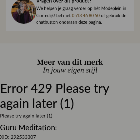
Vragen over dit product?
haar direct naar je toe.
Kleur
Blauw
We begrijpen maar al te goed dat het kan gebeuren dat
We helpen je graag verder op hét Modeplein in
Pasvorm
Slim fit
een item toch niet helemaal naar wens is. Daarom ben je
0513 46 80 50
Gorredijk! bel met
of gebruik de
altijd welkom om ieder artikel eerst te passen op ons
chatbutton onderaan deze pagina.
Materiaal
Stretch denim
Modeplein in Gorredijk.
Sluiting
Knoop sluiting
Is iets toch niet wat je zocht?
Retourneren kan eenvoudig via onze retourservice, en in
Meer van dit merk
de winkel is dat altijd gratis. Lees hier meer over ruilen en
retourneren.
In jouw eigen stijl
Lees meer over bezorgen, ruilen en retourneren
Error 429 Please try
again later (1)
Please try again later (1)
Guru Meditation:
XID: 292533307