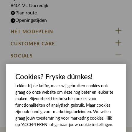
Rokken
T-shirts
8401 VL Gorredijk
Plan route
Openingstijden
HÉT MODEPLEIN
ZIJ VAN RINSMA
CUSTOMER CARE
DE HEEREN VAN RINSMA
Veelgestelde vragen
SOCIALS
RINSMA.CONCEPTS
Retourneren & Ruilen
ZIJ VAN RINSMA
DE HEEREN VAN RINSMA
Eten en drinken
Cookies? Fryske dúmkes!
Betaalmethoden
Openingstijden
Bezorgen
Lekker bij de koffie, maar wij gebruiken cookies ook
graag op onze website om deze nog beter en leuker te
Werken bij RINSMA
Contact
maken. Bijvoorbeeld technische cookies voor
Reviews
functionaliteiten of analytisch gebruik. Maar cookies
zijn ook handig voor marketingdoeleinden. We willen
graag jouw toestemming voor marketing cookies. Klik
op 'ACCEPTEREN' of ga naar jouw cookie-instellingen.