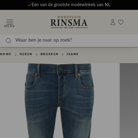
Een van de grootste modewinkels van NL
MENU
HOME
HEREN
BROEKEN
JEANS