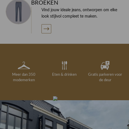
BROEKEN
Vind jouw ideale jeans, ontworpen om elke
look stijlvol compleet te maken.
Meer dan 350
Eten & drinken
Gratis parkeren voor
modemerken
de deur
Gelegenheidskleding
Personal shopping
Gratis koffie of
Gratis retourneren in
Deskundig
Vermaakservice
6000 m²
drankje
kledingadvies
de winkel
winkeloppervlak