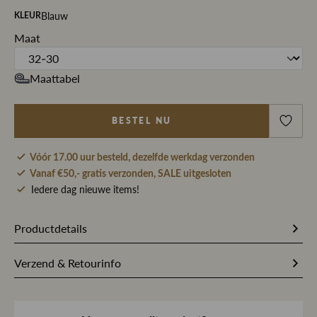
Blauw
KLEUR
Maat
Maattabel
BESTEL NU
Vóór 17.00 uur besteld, dezelfde werkdag verzonden
Vanaf €50,- gratis verzonden, SALE uitgesloten
Iedere dag nieuwe items!
Productdetails
273975
Artikelnummer
Verzend & Retourinfo
91% Katoen / 2% Elastaan / 7%
Stofsamenstelling
Bestel je op werkdagen vóór 17.00 uur, dan pakken wij
Elastomultiester
jouw bestelling dezelfde dag nog met zorg in en sturen we