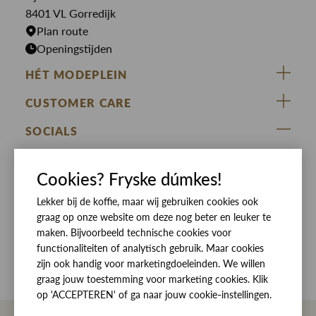
Rokken
T-shirts
8401 VL Gorredijk
Plan route
Openingstijden
HÉT MODEPLEIN
ZIJ VAN RINSMA
CUSTOMER CARE
DE HEEREN VAN RINSMA
Veelgestelde vragen
SOCIALS
RINSMA.CONCEPTS
Retourneren & Ruilen
ZIJ VAN RINSMA
DE HEEREN VAN RINSMA
Eten en drinken
Cookies? Fryske dúmkes!
Betaalmethoden
Openingstijden
Bezorgen
Lekker bij de koffie, maar wij gebruiken cookies ook
graag op onze website om deze nog beter en leuker te
Werken bij RINSMA
Contact
maken. Bijvoorbeeld technische cookies voor
functionaliteiten of analytisch gebruik. Maar cookies
Reviews
zijn ook handig voor marketingdoeleinden. We willen
graag jouw toestemming voor marketing cookies. Klik
op 'ACCEPTEREN' of ga naar jouw cookie-instellingen.