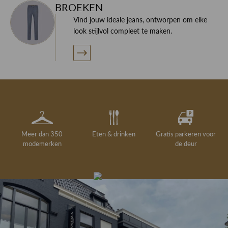
BROEKEN
Vind jouw ideale jeans, ontworpen om elke
look stijlvol compleet te maken.
Meer dan 350
Eten & drinken
Gratis parkeren voor
modemerken
de deur
Gelegenheidskleding
Personal shopping
Gratis koffie of
Gratis retourneren in
Deskundig
Vermaakservice
6000 m²
drankje
kledingadvies
de winkel
winkeloppervlak