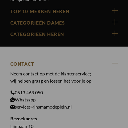
TOP 10 MERKEN HEREN
Vanguard
CATEGORIEËN DAMES
Cast Iron
Nieuw binnen
CATEGORIEËN HEREN
Polo Ralph Lauren
Accessoires
Nieuw binnen
Cavallaro
Blazers
Accessoires
State Of Art
Blouses
CONTACT
Broeken
Law of the sea
Broeken
Neem contact op met de klantenservice;
Colberts
Paul en Shark
wij helpen graag en lossen het voor je op.
Gilets
Giftcards
Genti
Jassen
0513 468 050
Jassen
Whatsapp
PME Legend
Jeans
Overhemden
service@rinsmamodeplein.nl
Butcher of Blue
Jumpsuits
Overshirts
Bekijk alle merken >
Bezoekadres
Jurken
Truien
Lijnbaan 10