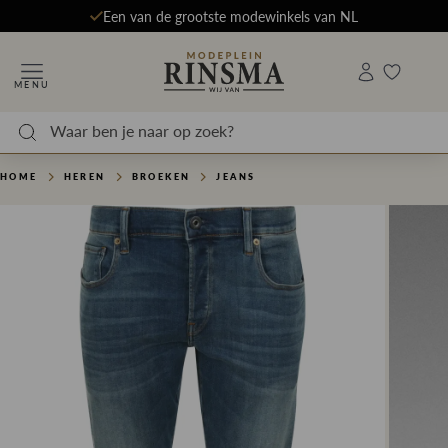
Een van de grootste modewinkels van NL
MENU
HOME
HEREN
BROEKEN
JEANS