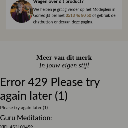
haar direct naar je toe.
Vragen over dit product?
Blauw
Kleur
We begrijpen maar al te goed dat het kan gebeuren dat
We helpen je graag verder op hét Modeplein in
Slim fit
Pasvorm
een item toch niet helemaal naar wens is. Daarom ben je
Gorredijk! bel met
of gebruik de
0513 46 80 50
altijd welkom om ieder artikel eerst te passen op ons
chatbutton onderaan deze pagina.
Stretch denim
Materiaal
Modeplein in Gorredijk.
Knoop sluiting
Sluiting
Is iets toch niet wat je zocht?
Retourneren kan eenvoudig via onze retourservice, en in
de winkel is dat altijd gratis. Lees hier meer over ruilen en
Meer van dit merk
retourneren.
In jouw eigen stijl
Error 429 Please try
Lees meer over bezorgen, ruilen en retourneren
again later (1)
Please try again later (1)
Guru Meditation:
XID: 453109459