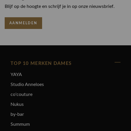
Blijf op de hoogte en schrijf je in op onze nieuwsbrief.
AANMELDEN
TOP 10 MERKEN DAMES
YAYA
Studio Anneloes
co'couture
Nukus
by-bar
Summum