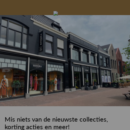
Gelegenheidskleding
Personal shopping
Gratis koffie of
Gratis retourneren in
Deskundig
Vermaakservice
6000 m²
drankje
kledingadvies
de winkel
winkeloppervlak
Mis niets van de nieuwste collecties,
korting acties en meer!