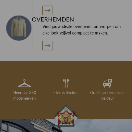
OVERHEMDEN
Vind jouw ideale overhemd, ontworpen om
elke look stijlvol compleet te maken.
Meer dan 350
Eten & drinken
Gratis parkeren voor
modemerken
de deur
Gelegenheidskleding
Personal shopping
Gratis koffie of
Gratis retourneren in
Deskundig
Vermaakservice
6000 m²
drankje
kledingadvies
de winkel
winkeloppervlak