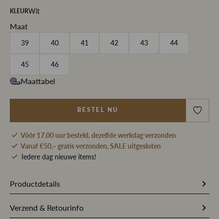
Wit
KLEUR
Maat
39
40
41
42
43
44
45
46
Maattabel
BESTEL NU
Vóór 17.00 uur besteld, dezelfde werkdag verzonden
Vanaf €50,- gratis verzonden, SALE uitgesloten
Iedere dag nieuwe items!
Productdetails
Artikelnummer
213298
Verzend & Retourinfo