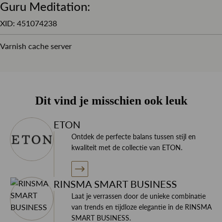
Guru Meditation:
Combineer dit overhemd met een pull-over van Profuomo
XID: 451074238
of Gran Sasso of juist onder een mooi pak van Corneliani
Varnish cache server
CC en maak het geheel af met een mooie stropdas en
pochet.
Dit vind je misschien ook leuk
Wil je meer informatie over dit product of je nieuwe
garderobe? Neem contact op met specialisten!
ETON
Ontdek de perfecte balans tussen stijl en
kwaliteit met de collectie van ETON.
RINSMA SMART BUSINESS
Laat je verrassen door de unieke combinatie
van trends en tijdloze elegantie in de RINSMA
SMART BUSINESS.