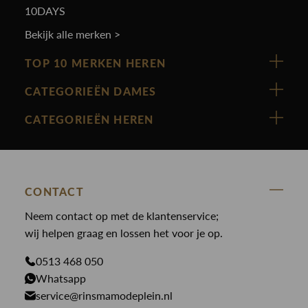
10DAYS
Bekijk alle merken >
TOP 10 MERKEN HEREN
Vanguard
CATEGORIEËN DAMES
Cast Iron
Nieuw binnen
CATEGORIEËN HEREN
Polo Ralph Lauren
Accessoires
Nieuw binnen
Cavallaro
Blazers
Accessoires
State Of Art
Blouses
Broeken
CONTACT
Law of the sea
Broeken
Neem contact op met de klantenservice;
Colberts
Paul en Shark
wij helpen graag en lossen het voor je op.
Gilets
Giftcards
Genti
Jassen
0513 468 050
Jassen
PME Legend
Whatsapp
Jeans
Overhemden
service@rinsmamodeplein.nl
Butcher of Blue
Jumpsuits