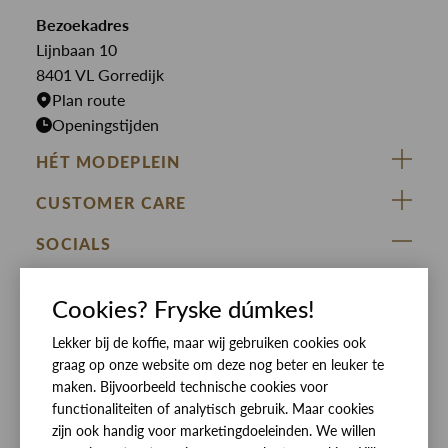
Overshirts
Bekijk alle merken >
Bezoekadres
Jurken
Truien
Lijnbaan 10
Rokken
T-shirts
8401 VL Gorredijk
Plan route
Openingstijden
HÉT MODEPLEIN
ZIJ VAN RINSMA
CUSTOMER CARE
DE HEEREN VAN RINSMA
Veelgestelde vragen
SOCIALS
RINSMA.CONCEPTS
Retourneren & Ruilen
ZIJ VAN RINSMA
DE HEEREN VAN RINSMA
Eten en drinken
Cookies? Fryske dúmkes!
Betaalmethoden
Openingstijden
Lekker bij de koffie, maar wij gebruiken cookies ook
Bezorgen
graag op onze website om deze nog beter en leuker te
Werken bij RINSMA
Contact
maken. Bijvoorbeeld technische cookies voor
functionaliteiten of analytisch gebruik. Maar cookies
Reviews
zijn ook handig voor marketingdoeleinden. We willen