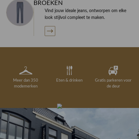
BROEKEN
Vind jouw ideale jeans, ontworpen om elke
look stijlvol compleet te maken.
Meer dan 350
Eten & drinken
Gratis parkeren voor
modemerken
de deur
Gelegenheidskleding
Personal shopping
Gratis koffie of
Gratis retourneren in
Deskundig
Vermaakservice
6000 m²
drankje
kledingadvies
de winkel
winkeloppervlak