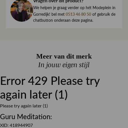
Vragen over dit product?
haar direct naar je toe.
Dessin
Effen
We begrijpen maar al te goed dat het kan gebeuren dat
We helpen je graag verder op hét Modeplein in
een item toch niet helemaal naar wens is. Daarom ben je
0513 46 80 50
Gorredijk! bel met
of gebruik de
Pasvorm
Straight
altijd welkom om ieder artikel eerst te passen op ons
chatbutton onderaan deze pagina.
Materiaal
Stretch denim
Modeplein in Gorredijk.
Sluiting
Knoop sluiting
Is iets toch niet wat je zocht?
Retourneren kan eenvoudig via onze retourservice, en in
Meer van dit merk
de winkel is dat altijd gratis. Lees hier meer over ruilen en
retourneren.
In jouw eigen stijl
Lees meer over bezorgen, ruilen en retourneren
Error 429 Please try
again later (1)
Please try again later (1)
Guru Meditation:
XID: 418944907