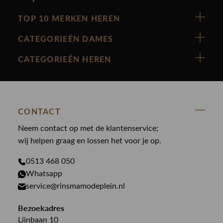
TOP 10 MERKEN HEREN
Vanguard
CATEGORIEËN DAMES
Cast Iron
Nieuw binnen
CATEGORIEËN HEREN
Polo Ralph Lauren
Accessoires
Nieuw binnen
Cavallaro
Blazers
Accessoires
State Of Art
Blouses
CONTACT
Broeken
Law of the sea
Broeken
Neem contact op met de klantenservice;
Colberts
Paul en Shark
wij helpen graag en lossen het voor je op.
Gilets
Giftcards
Genti
Jassen
0513 468 050
Jassen
PME Legend
Whatsapp
Jeans
Overhemden
service@rinsmamodeplein.nl
Butcher of Blue
Jumpsuits
Overshirts
Bekijk alle merken >
Bezoekadres
Jurken
Truien
Lijnbaan 10