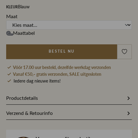
KLEUR
Blauw
Maat
Maattabel
BESTEL NU
Vóór 17.00 uur besteld, dezelfde werkdag verzonden
Vanaf €50,- gratis verzonden, SALE uitgesloten
Iedere dag nieuwe items!
Productdetails
Artikelnummer
331340
Verzend & Retourinfo
Stofsamenstelling
98% Katoen / 2% Elastaan
Bestel je op werkdagen vóór 17.00 uur, dan pakken wij
jouw bestelling dezelfde dag nog met zorg in en sturen we
Kleur
Blauw