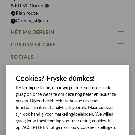
Rokken
T-shirts
8401 VL Gorredijk
Plan route
Openingstijden
HÉT MODEPLEIN
ZIJ VAN RINSMA
CUSTOMER CARE
DE HEEREN VAN RINSMA
Veelgestelde vragen
SOCIALS
RINSMA.CONCEPTS
Retourneren & Ruilen
ZIJ VAN RINSMA
DE HEEREN VAN RINSMA
Eten en drinken
Cookies? Fryske dúmkes!
Betaalmethoden
Openingstijden
Bezorgen
Lekker bij de koffie, maar wij gebruiken cookies ook
graag op onze website om deze nog beter en leuker te
Werken bij RINSMA
Contact
maken. Bijvoorbeeld technische cookies voor
Reviews
functionaliteiten of analytisch gebruik. Maar cookies
zijn ook handig voor marketingdoeleinden. We willen
graag jouw toestemming voor marketing cookies. Klik
op 'ACCEPTEREN' of ga naar jouw cookie-instellingen.