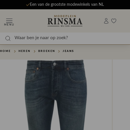
Een van de grootste modewinkels van NL
MENU
HOME
HEREN
BROEKEN
JEANS