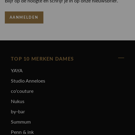
Blijf op de hoogte en schrijf je in op onze nieuwsbrief.
AANMELDEN
TOP 10 MERKEN DAMES
YAYA
Studio Anneloes
co'couture
Nukus
by-bar
Summum
Penn & ink