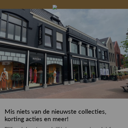
Gelegenheidskleding
Personal shopping
Gratis koffie of
Gratis retourneren in
Deskundig
Vermaakservice
6000 m²
drankje
kledingadvies
de winkel
winkeloppervlak
Mis niets van de nieuwste collecties,
korting acties en meer!