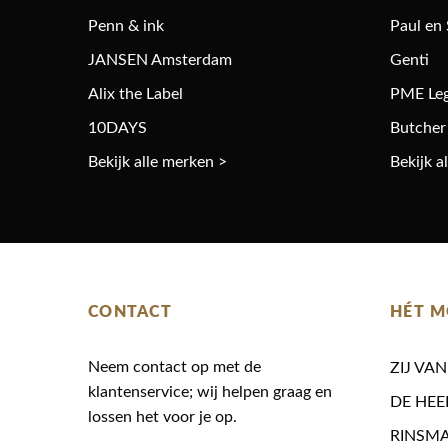
Penn & ink
Paul en
JANSEN Amsterdam
Genti
Alix the Label
PME Le
10DAYS
Butcher
Bekijk alle merken >
Bekijk a
CONTACT
HÉT M
Neem contact op met de
ZIJ VA
klantenservice; wij helpen graag en
DE HEE
lossen het voor je op.
RINSM