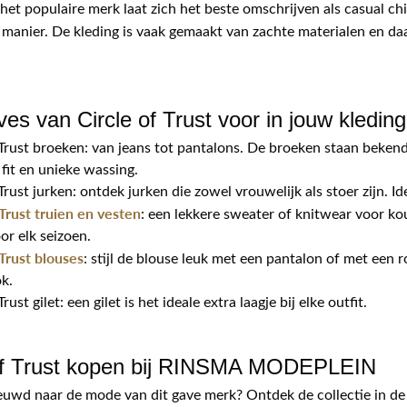
n het populaire merk laat zich het beste omschrijven als casual ch
 manier. De kleding is vaak gemaakt van zachte materialen en da
es van Circle of Trust voor in jouw kledin
 Trust broeken: van jeans tot pantalons. De broeken staan bek
 fit en unieke wassing.
Trust jurken: ontdek jurken die zowel vrouwelijk als stoer zijn. Id
 Trust truien en vesten
: een lekkere sweater of knitwear voor k
or elk seizoen.
 Trust blouses
: stijl de blouse leuk met een pantalon of met een r
ok.
Trust gilet: een gilet is het ideale extra laagje bij elke outfit.
 of Trust kopen bij RINSMA MODEPLEIN
ieuwd naar de mode van dit gave merk? Ontdek de collectie in d