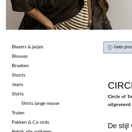
Blazers & jasjes
Geen pro
Blouses
Broeken
Shorts
CIRC
Jeans
Shirts
Circle of T
Shirts lange mouw
uitgevoerd 
Truien
Pakken & Co-ords
De stijl
Bekijk alle artikelen