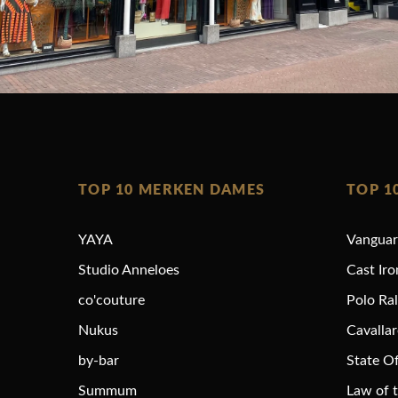
TOP 10 MERKEN DAMES
TOP 1
YAYA
Vangua
Studio Anneloes
Cast Iro
co'couture
Polo Ra
Nukus
Cavalla
by-bar
State Of
Summum
Law of 