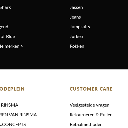
 Shark
Jassen
Jeans
gend
Jumpsuits
 of Blue
Jurken
lle merken >
Rokken
ODEPLEIN
CUSTOMER CARE
N RINSMA
Veelgestelde vragen
REN VAN RINSMA
Retourneren & Ruilen
A.CONCEPTS
Betaalmethoden