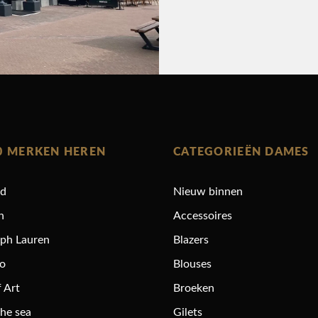
0 MERKEN HEREN
CATEGORIEËN DAMES
rd
Nieuw binnen
n
Accessoires
lph Lauren
Blazers
ro
Blouses
 Art
Broeken
the sea
Gilets