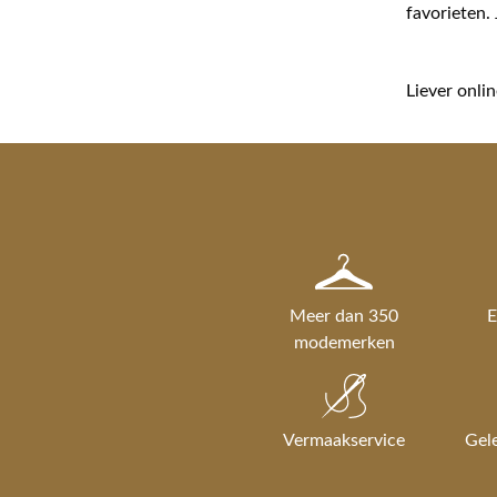
favorieten. 
Liever onli
Meer dan 350
E
modemerken
Vermaakservice
Gel