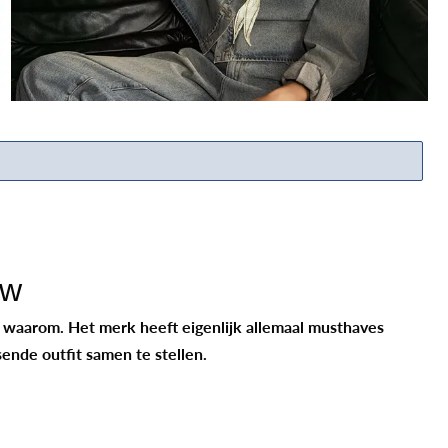
ETEN & DRINKEN >
SHOP SALE
SHOP SALE
uw
l waarom. Het merk heeft eigenlijk allemaal musthaves
ende outfit samen te stellen.