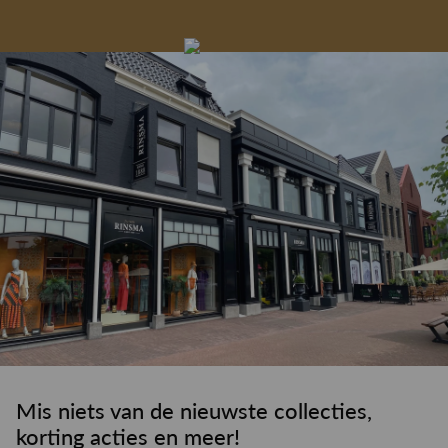
Gelegenheidskleding
Personal shopping
Gratis koffie of
Gratis retourneren in
Deskundig
Vermaakservice
6000 m²
drankje
kledingadvies
de winkel
winkeloppervlak
Mis niets van de nieuwste collecties,
korting acties en meer!