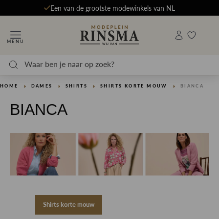
Een van de grootste modewinkels van NL
MENU
HOME
DAMES
SHIRTS
SHIRTS KORTE MOUW
BIANCA
BIANCA
Shirts korte mouw