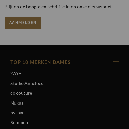
Blijf op de hoogte en schrijf je in op onze nieuwsbrief.
AANMELDEN
TOP 10 MERKEN DAMES
YAYA
Studio Anneloes
co'couture
Nukus
by-bar
Summum