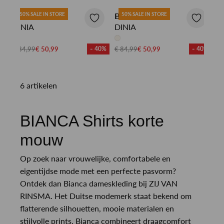
BIANCA SHIRT
50% SALE IN STORE
BIANCA SHIRT
50% SALE IN STORE
DINIA
DINIA
€ 84,99
€ 50,99
- 40%
€ 84,99
€ 50,99
- 40%
6 artikelen
BIANCA Shirts korte
mouw
Op zoek naar vrouwelijke, comfortabele en
eigentijdse mode met een perfecte pasvorm?
Ontdek dan Bianca dameskleding bij ZIJ VAN
RINSMA. Het Duitse modemerk staat bekend om
flatterende silhouetten, mooie materialen en
stijlvolle prints. Bianca combineert draagcomfort