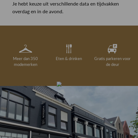
Je hebt keuze uit verschillende data en tijdvakken
overdag en in de avond.
Meer dan 350
Eten & drinken
Gratis parkeren voor
modemerken
de deur
Gelegenheidskleding
Personal shopping
Gratis koffie of
Gratis retourneren in
Deskundig
Vermaakservice
6000 m²
drankje
kledingadvies
de winkel
winkeloppervlak