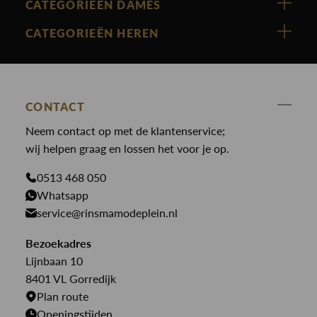
Vanguard
CATEGORIEËN DAMES
Cast Iron
Nieuw binnen
CATEGORIEËN HEREN
Polo Ralph Lauren
Accessoires
Nieuw binnen
Cavallaro
Blazers
Accessoires
State Of Art
Blouses
CONTACT
Broeken
Law of the sea
Broeken
Neem contact op met de klantenservice;
Colberts
Paul en Shark
wij helpen graag en lossen het voor je op.
Gilets
Giftcards
Genti
Jassen
0513 468 050
Jassen
Whatsapp
PME Legend
Jeans
Overhemden
service@rinsmamodeplein.nl
Butcher of Blue
Jumpsuits
Overshirts
Bezoekadres
Bekijk alle merken >
Jurken
Truien
Lijnbaan 10
Rokken
T-shirts
8401 VL Gorredijk
Plan route
Openingstijden