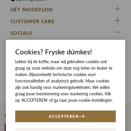
HÉT MODEPLEIN
ZIJ VAN RINSMA
CUSTOMER CARE
DE HEEREN VAN RINSMA
Veelgestelde vragen
SOCIALS
RINSMA.CONCEPTS
Retourneren & Ruilen
ZIJ VAN RINSMA
DE HEEREN VAN RINSMA
Eten en drinken
Cookies? Fryske dúmkes!
Betaalmethoden
Openingstijden
Lekker bij de koffie, maar wij gebruiken cookies ook
Bezorgen
graag op onze website om deze nog beter en leuker te
Werken bij RINSMA
Contact
maken. Bijvoorbeeld technische cookies voor
functionaliteiten of analytisch gebruik. Maar cookies
Reviews
zijn ook handig voor marketingdoeleinden. We willen
graag jouw toestemming voor marketing cookies. Klik
op 'ACCEPTEREN' of ga naar jouw cookie-instellingen.
Betaal eenvoudig en veilig met
ACCEPTEREN