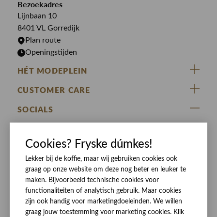
Bezoekadres
Bekijk alle merken >
Jurken
Truien
Lijnbaan 10
Rokken
T-shirts
8401 VL Gorredijk
Plan route
Openingstijden
HÉT MODEPLEIN
ZIJ VAN RINSMA
CUSTOMER CARE
DE HEEREN VAN RINSMA
Veelgestelde vragen
SOCIALS
RINSMA.CONCEPTS
Retourneren & Ruilen
ZIJ VAN RINSMA
DE HEEREN VAN RINSMA
Eten en drinken
Cookies? Fryske dúmkes!
Betaalmethoden
Openingstijden
Bezorgen
Lekker bij de koffie, maar wij gebruiken cookies ook
graag op onze website om deze nog beter en leuker te
Werken bij RINSMA
Contact
maken. Bijvoorbeeld technische cookies voor
Reviews
functionaliteiten of analytisch gebruik. Maar cookies
zijn ook handig voor marketingdoeleinden. We willen
graag jouw toestemming voor marketing cookies. Klik