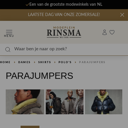
Een van de grootste modewinkels van NL
LAATSTE DAG VAN ONZE ZOMERSALE!
MENU
HOME
DAMES
SHIRTS
POLO'S
PARAJUMPERS
PARAJUMPERS