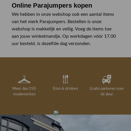
Online Parajumpers kopen
We hebben in onze webshop ook een aantal items
van het merk Parajumpers. Bestellen is onze
webshop is makkelijk en veilig. Voeg de items toe
aan jouw winkelmandje. Op werkdagen vóór 17.00
uur besteld, is dezelfde dag verzonden.
Meer dan 350
Eten & drinken
Gratis parkeren voor
modemerken
de deur
Gelegenheidskleding
Personal shopping
Gratis koffie of
Gratis retourneren in
Deskundig
Vermaakservice
6000 m²
drankje
kledingadvies
de winkel
winkeloppervlak