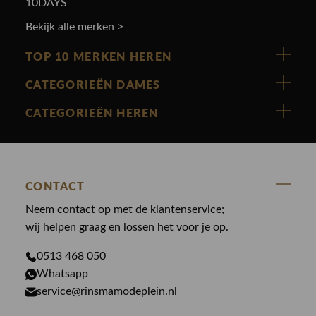
10DAYS
Bekijk alle merken >
TOP 10 MERKEN HEREN
Vanguard
CATEGORIEËN DAMES
Cast Iron
Nieuw binnen
CATEGORIEËN HEREN
Polo Ralph Lauren
Accessoires
Nieuw binnen
Cavallaro
Blazers
Accessoires
State Of Art
Blouses
CONTACT
Broeken
Law of the sea
Broeken
Neem contact op met de klantenservice;
Colberts
Paul en Shark
wij helpen graag en lossen het voor je op.
Gilets
Giftcards
Genti
Jassen
0513 468 050
Jassen
Whatsapp
PME Legend
Jeans
Overhemden
service@rinsmamodeplein.nl
Butcher of Blue
Jumpsuits
Overshirts