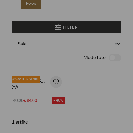
Polo's
FILTER
Modelfoto
50% SALE IN STORE
PARAJUMPERS
POLOSHIRT
ALYA
€ 140,00
€ 84,00
- 40%
1 artikel