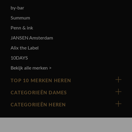
by-bar
Summum
Penn & ink
JANSEN Amsterdam
Alix the Label
10DAYS
Bekijk alle merken >
TOP 10 MERKEN HEREN
Vanguard
CATEGORIEËN DAMES
Cast Iron
Nieuw binnen
CATEGORIEËN HEREN
Polo Ralph Lauren
Accessoires
Nieuw binnen
Cavallaro
Blazers
Accessoires