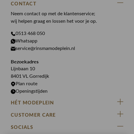
State Of Art
Blouses
CONTACT
Broeken
Law of the sea
Broeken
Neem contact op met de klantenservice;
Colberts
Paul en Shark
wij helpen graag en lossen het voor je op.
Gilets
Giftcards
Genti
Jassen
0513 468 050
Jassen
PME Legend
Whatsapp
Jeans
Overhemden
service@rinsmamodeplein.nl
Butcher of Blue
Jumpsuits
Overshirts
Bekijk alle merken >
Bezoekadres
Jurken
Truien
Lijnbaan 10
Rokken
T-shirts
8401 VL Gorredijk
Plan route
Openingstijden
HÉT MODEPLEIN
ZIJ VAN RINSMA
CUSTOMER CARE
DE HEEREN VAN RINSMA
Veelgestelde vragen
SOCIALS