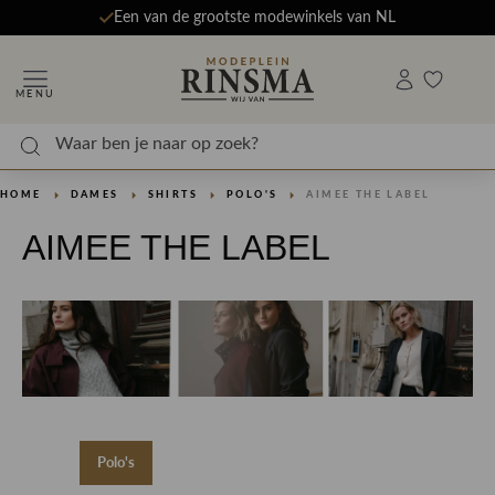
Een van de grootste modewinkels van NL
MENU
HOME
DAMES
SHIRTS
POLO'S
AIMEE THE LABEL
AIMEE THE LABEL
Polo's