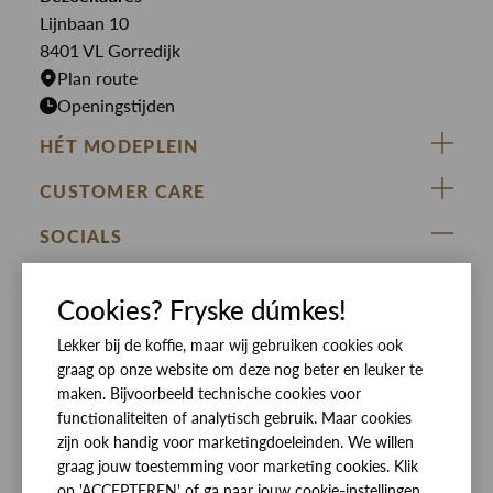
Jurken
Truien
Lijnbaan 10
Rokken
T-shirts
8401 VL Gorredijk
Plan route
Openingstijden
HÉT MODEPLEIN
ZIJ VAN RINSMA
CUSTOMER CARE
DE HEEREN VAN RINSMA
Veelgestelde vragen
SOCIALS
RINSMA.CONCEPTS
Retourneren & Ruilen
ZIJ VAN RINSMA
DE HEEREN VAN RINSMA
Eten en drinken
Cookies? Fryske dúmkes!
Betaalmethoden
Openingstijden
Lekker bij de koffie, maar wij gebruiken cookies ook
Bezorgen
graag op onze website om deze nog beter en leuker te
Werken bij RINSMA
Contact
maken. Bijvoorbeeld technische cookies voor
functionaliteiten of analytisch gebruik. Maar cookies
Reviews
zijn ook handig voor marketingdoeleinden. We willen
graag jouw toestemming voor marketing cookies. Klik
op 'ACCEPTEREN' of ga naar jouw cookie-instellingen.