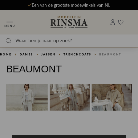
Een van de grootste modewinkels van NL
MENU
HOME
DAMES
JASSEN
TRENCHCOATS
BEAUMONT
BEAUMONT