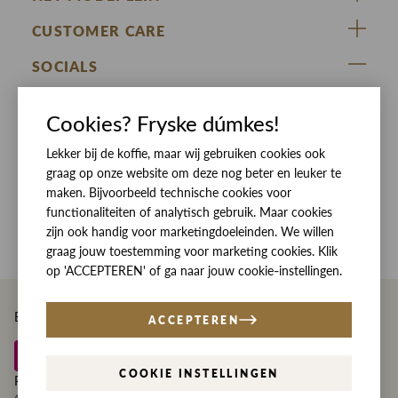
ZIJ VAN RINSMA
CUSTOMER CARE
DE HEEREN VAN RINSMA
Veelgestelde vragen
SOCIALS
RINSMA.CONCEPTS
Retourneren & Ruilen
ZIJ VAN RINSMA
DE HEEREN VAN RINSMA
Eten en drinken
Cookies? Fryske dúmkes!
Betaalmethoden
Openingstijden
Lekker bij de koffie, maar wij gebruiken cookies ook
Bezorgen
graag op onze website om deze nog beter en leuker te
Werken bij RINSMA
Contact
maken. Bijvoorbeeld technische cookies voor
functionaliteiten of analytisch gebruik. Maar cookies
Reviews
zijn ook handig voor marketingdoeleinden. We willen
graag jouw toestemming voor marketing cookies. Klik
op 'ACCEPTEREN' of ga naar jouw cookie-instellingen.
Betaal eenvoudig en veilig met
ACCEPTEREN
COOKIE INSTELLINGEN
Privacy
Disclaimer
Algemene voorwaarden