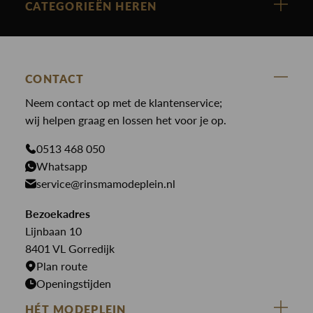
Cast Iron
Nieuw binnen
CATEGORIEËN HEREN
Polo Ralph Lauren
Accessoires
Nieuw binnen
Cavallaro
Blazers
Accessoires
State Of Art
Blouses
CONTACT
Broeken
Law of the sea
Broeken
Neem contact op met de klantenservice;
Colberts
Paul en Shark
wij helpen graag en lossen het voor je op.
Gilets
Giftcards
Genti
Jassen
0513 468 050
Jassen
Whatsapp
PME Legend
Jeans
Overhemden
service@rinsmamodeplein.nl
Butcher of Blue
Jumpsuits
Overshirts
Bezoekadres
Bekijk alle merken >
Jurken
Truien
Lijnbaan 10
Rokken
T-shirts
8401 VL Gorredijk
Plan route
Openingstijden
HÉT MODEPLEIN