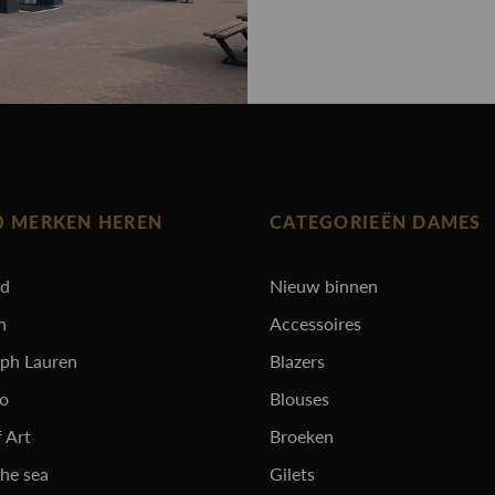
0 MERKEN HEREN
CATEGORIEËN DAMES
rd
Nieuw binnen
n
Accessoires
lph Lauren
Blazers
ro
Blouses
 Art
Broeken
the sea
Gilets