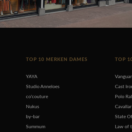
TOP 10 MERKEN DAMES
TOP 1
YAYA
Vangua
Studio Anneloes
Cast Iro
co'couture
Polo Ra
Nukus
Cavalla
by-bar
State Of
Summum
Law of 