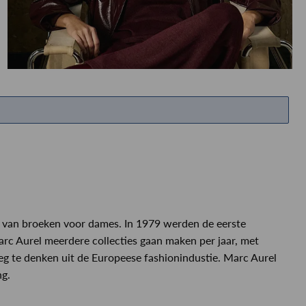
ETEN & DRINKEN >
SHOP SALE
SHOP SALE
e van broeken voor dames. In 1979 werden de eerste
rc Aurel meerdere collecties gaan maken per jaar, met
weg te denken uit de Europeese fashionindustie. Marc Aurel
ng.