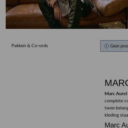
Pakken & Co-ords
Geen pro
MARC
Marc Aurel
complete co
twee belang
kleding sta
Marc Au