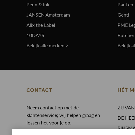
Penn & ink
Paul en
JANSEN Amsterdam
Genti
Alix the Label
PME Le
10DAYS
Butcher
Bekijk alle merken >
Bekijk a
CONTACT
HÉT M
Neem contact op met de
ZIJ VA
klantenservice; wij helpen graag en
DE HEE
lossen het voor je op.
RINSM
0513 468 050