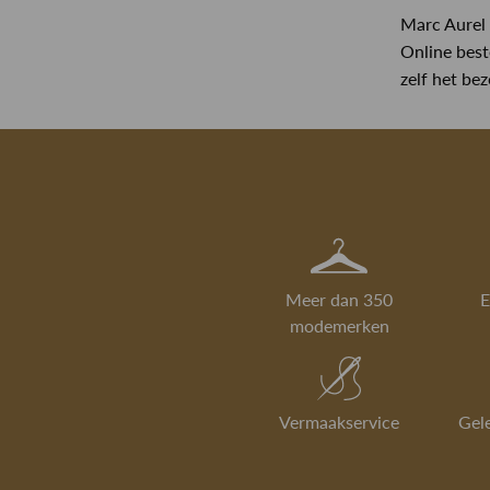
Marc Aurel 
Online best
zelf het be
Meer dan 350
E
modemerken
Vermaakservice
Gel