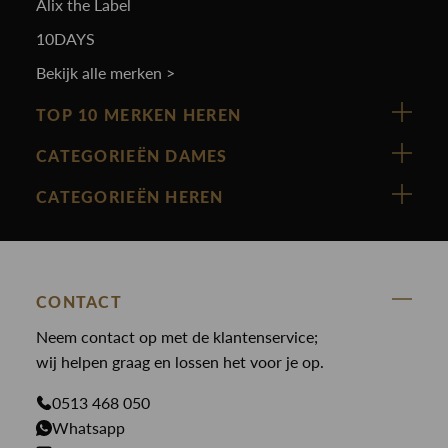
Alix the Label
10DAYS
Bekijk alle merken >
TOP 10 MERKEN HEREN
Vanguard
CATEGORIEËN DAMES
Cast Iron
Nieuw binnen
CATEGORIEËN HEREN
Polo Ralph Lauren
Accessoires
Nieuw binnen
Cavallaro
Blazers
Accessoires
State Of Art
Blouses
Broeken
CONTACT
Law of the sea
Broeken
Neem contact op met de klantenservice;
Colberts
Paul en Shark
wij helpen graag en lossen het voor je op.
Gilets
Giftcards
Genti
Jassen
0513 468 050
Jassen
PME Legend
Whatsapp
Jeans
Overhemden