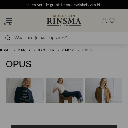
Een van de grootste modewinkels van NL
MENU
HOME
DAMES
BROEKEN
CARGO
OPUS
OPUS