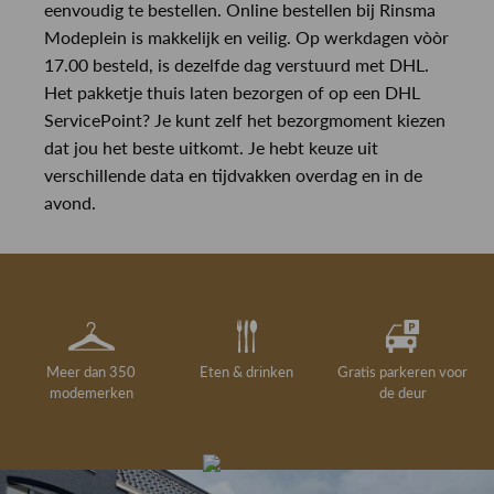
eenvoudig te bestellen. Online bestellen bij Rinsma
Modeplein is makkelijk en veilig. Op werkdagen vòòr
17.00 besteld, is dezelfde dag verstuurd met DHL.
Het pakketje thuis laten bezorgen of op een DHL
ServicePoint? Je kunt zelf het bezorgmoment kiezen
dat jou het beste uitkomt. Je hebt keuze uit
verschillende data en tijdvakken overdag en in de
avond.
Meer dan 350
Eten & drinken
Gratis parkeren voor
modemerken
de deur
Gelegenheidskleding
Personal shopping
Gratis koffie of
Gratis retourneren in
Deskundig
Vermaakservice
6000 m²
drankje
kledingadvies
de winkel
winkeloppervlak