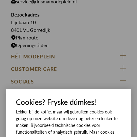
service@rinsmamodeplein.nl
Butcher of Blue
Jumpsuits
Overshirts
Bekijk alle merken >
Bezoekadres
Jurken
Truien
Lijnbaan 10
Rokken
T-shirts
8401 VL Gorredijk
Plan route
Openingstijden
HÉT MODEPLEIN
ZIJ VAN RINSMA
CUSTOMER CARE
DE HEEREN VAN RINSMA
Veelgestelde vragen
SOCIALS
RINSMA.CONCEPTS
Retourneren & Ruilen
ZIJ VAN RINSMA
DE HEEREN VAN RINSMA
Eten en drinken
Cookies? Fryske dúmkes!
Betaalmethoden
Openingstijden
Lekker bij de koffie, maar wij gebruiken cookies ook
Bezorgen
graag op onze website om deze nog beter en leuker te
Werken bij RINSMA
Contact
maken. Bijvoorbeeld technische cookies voor
functionaliteiten of analytisch gebruik. Maar cookies
Reviews