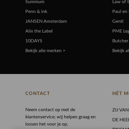
Summum
Law of 
Penn & ink
Paul en
JANSEN Amsterdam
Genti
Alix the Label
PME Le
10DAYS
Butcher
Bekijk alle merken >
Bekijk a
CONTACT
HÉT M
Neem contact op met de
ZIJ VA
klantenservice; wij helpen graag en
DE HEE
lossen het voor je op.