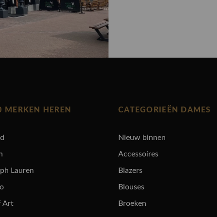
0 MERKEN HEREN
CATEGORIEËN DAMES
rd
Nieuw binnen
n
Accessoires
lph Lauren
Blazers
ro
Blouses
 Art
Broeken