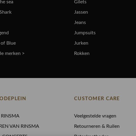
the sea
Gilets
 Shark
Jassen
Jeans
gend
Jumpsuits
 of Blue
Jurken
lle merken >
Rokken
ODEPLEIN
CUSTOMER CARE
N RINSMA
Veelgestelde vragen
REN VAN RINSMA
Retourneren & Ruilen