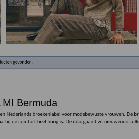
RINSMA Outlet
Qulotte lingerie en badmode
Herenkappers de Vos
ducten gevonden.
 MI Bermuda
een Nederlands broekenlabel voor modebewuste vrouwen. De bro
rbij de comfort heel hoog is. De doorgaand vernieuwende collect