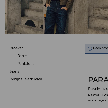
MEER OVER ONS
BEKIJK MEER
BEKIJK MEER
ALLE MERKEN
ALLE MERKEN
CUSTOMER CARE
Broeken
Geen pro
Barrel
Pantalons
Jeans
PARA
Bekijk alle artikelen
Para Mi
is 
pasvorm waa
wassingen.