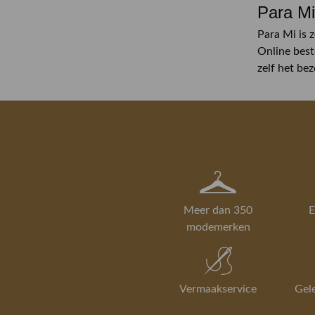
Para Mi
Para Mi is 
Online best
zelf het be
Meer dan 350
E
modemerken
Vermaakservice
Gel