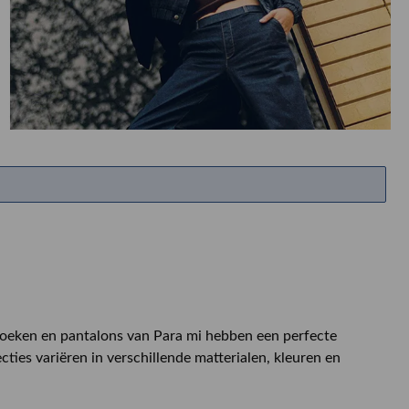
ETEN & DRINKEN >
SHOP SALE
SHOP SALE
eken en pantalons van Para mi hebben een perfecte
ies variëren in verschillende matterialen, kleuren en