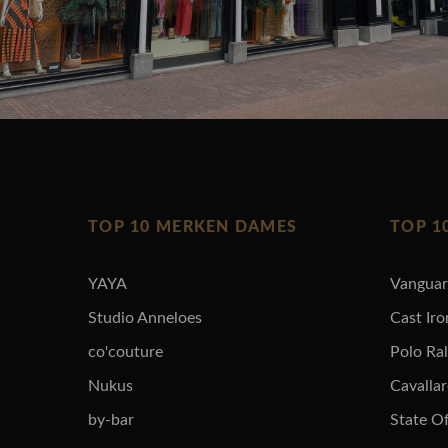
TOP 10 MERKEN DAMES
TOP 1
YAYA
Vangua
Studio Anneloes
Cast Iro
co'couture
Polo Ra
Nukus
Cavalla
by-bar
State Of